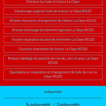
Peinture sur tuile et toiture La Claye
Dépannage urgence fuite de toiture La Claye 85320
Artisan réparation changement de faitière La Claye 85320
Artisan nettoyage de bâtiment agricole La Claye 85320
Société réparation de pied de cheminée La Claye 85320
Couvreur étanchéité de toiture La Claye 85320
Artisan habillage de planche de rive alu, zinc et acier La Claye
85320
Spécialiste en réparation et changement de tuile de rive La
Claye 85320
indisponible
indisponible
/
indisponible