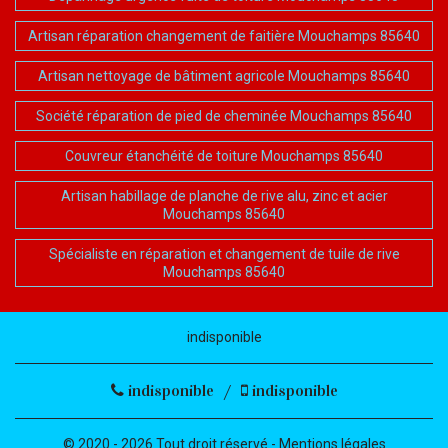
Artisan réparation changement de faitière Mouchamps 85640
Artisan nettoyage de bâtiment agricole Mouchamps 85640
Société réparation de pied de cheminée Mouchamps 85640
Couvreur étanchéité de toiture Mouchamps 85640
Artisan habillage de planche de rive alu, zinc et acier
Mouchamps 85640
Spécialiste en réparation et changement de tuile de rive
Mouchamps 85640
indisponible
indisponible
/
indisponible
© 2020 - 2026 Tout droit réservé -
Mentions légales