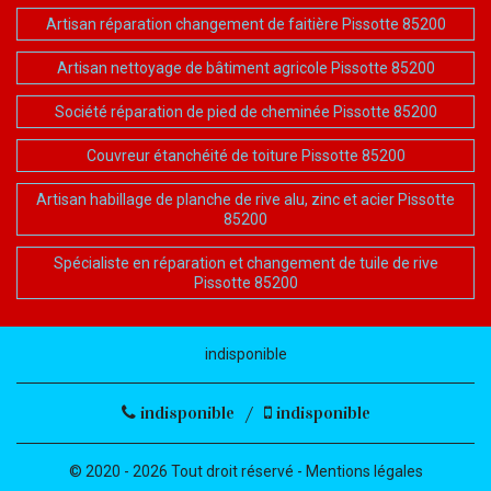
Artisan réparation changement de faitière Pissotte 85200
Artisan nettoyage de bâtiment agricole Pissotte 85200
Société réparation de pied de cheminée Pissotte 85200
Couvreur étanchéité de toiture Pissotte 85200
Artisan habillage de planche de rive alu, zinc et acier Pissotte
85200
Spécialiste en réparation et changement de tuile de rive
Pissotte 85200
indisponible
indisponible
/
indisponible
© 2020 - 2026 Tout droit réservé -
Mentions légales