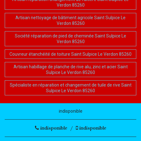
Verdon 85260
Artisan nettoyage de bâtiment agricole Saint Sulpice Le
Verdon 85260
Société réparation de pied de cheminée Saint Sulpice Le
Verdon 85260
Couvreur étanchéité de toiture Saint Sulpice Le Verdon 85260
Artisan habillage de planche de rive alu, zinc et acier Saint
Sulpice Le Verdon 85260
Spécialiste en réparation et changement de tuile de rive Saint
Sulpice Le Verdon 85260
indisponible
indisponible
/
indisponible