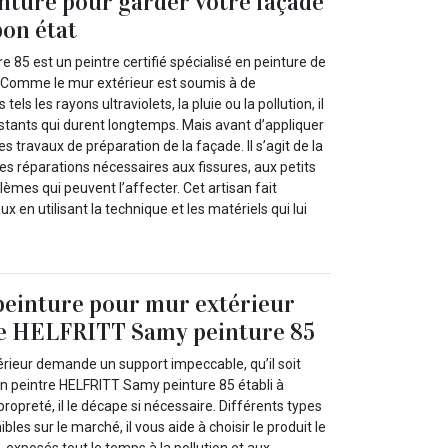
inture pour garder votre façade
bon état
85 est un peintre certifié spécialisé en peinture de
. Comme le mur extérieur est soumis à de
ls les rayons ultraviolets, la pluie ou la pollution, il
sistants qui durent longtemps. Mais avant d’appliquer
les travaux de préparation de la façade. Il s’agit de la
les réparations nécessaires aux fissures, aux petits
lèmes qui peuvent l’affecter. Cet artisan fait
x en utilisant la technique et les matériels qui lui
peinture pour mur extérieur
tre HELFRITT Samy peinture 85
érieur demande un support impeccable, qu’il soit
an peintre HELFRITT Samy peinture 85 établi à
propreté, il le décape si nécessaire. Différents types
bles sur le marché, il vous aide à choisir le produit le
 exposés tout le temps à la pollution et aux