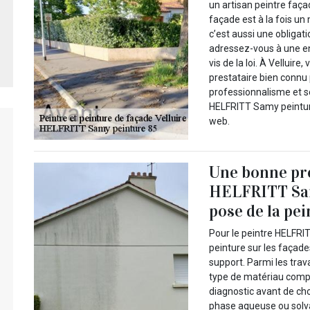
un artisan peintre faça
façade est à la fois u
c’est aussi une obligat
adressez-vous à une ent
vis de la loi. À Vellui
prestataire bien connu 
professionnalisme et se
HELFRITT Samy peinture
web.
Une bonne pré
HELFRITT Sam
pose de la pe
Pour le peintre HELFRIT
peinture sur les façade
support. Parmi les trav
type de matériau compos
diagnostic avant de cho
phase aqueuse ou solvan