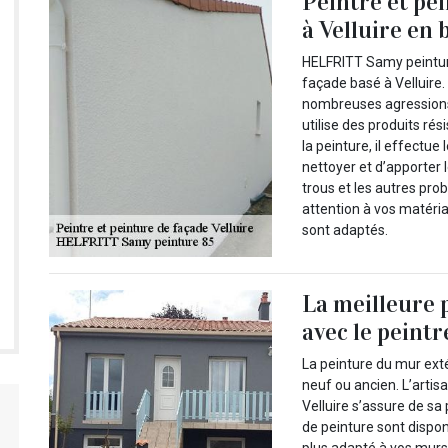
Peintre et pe
à Velluire en 
HELFRITT Samy peinture 
façade basé à Velluire
nombreuses agressions te
utilise des produits ré
la peinture, il effectue 
nettoyer et d’apporter 
trous et les autres prob
attention à vos matériau
sont adaptés.
La meilleure 
avec le pein
La peinture du mur ext
neuf ou ancien. L’artis
Velluire s’assure de sa 
de peinture sont disponi
plus adapté à vos murs,