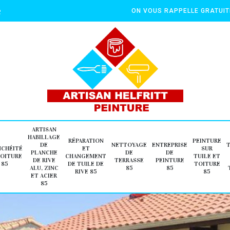
e
ON VOUS RAPPELLE GRATUI
ARTISAN
HABILLAGE
RÉPARATION
PEINTURE
DE
NETTOYAGE
ENTREPRISE
NCHÉITÉ
ET
SUR
PLANCHE
DE
DE
TOITURE
CHANGEMENT
TUILE ET
DE RIVE
TERRASSE
PEINTURE
85
DE TUILE DE
TOITURE
ALU, ZINC
85
85
RIVE 85
85
ET ACIER
85