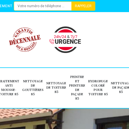
TEMENT
PEINTRE
TRAITEMENT
NETTOYAGE
ET
HYDROFUGE
NETTOYAGE
NETTOYAG
ANTI
DE
PEINTURE
COLORÉ
DE TOITURE
DE FAÇAD
MOUSSE-
GOUTTIÈRES
DE
POUR
85
85
TOITURE 85
85
FAÇADE
TOITURE 85
85