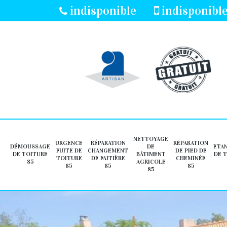
indisponible
indisponibl
NETTOYAGE
URGENCE
RÉPARATION
RÉPARATION
DÉMOUSSAGE
DE
ETA
FUITE DE
CHANGEMENT
DE PIED DE
DE TOITURE
BÂTIMENT
DE 
TOITURE
DE FAITIÈRE
CHEMINÉE
85
AGRICOLE
85
85
85
85