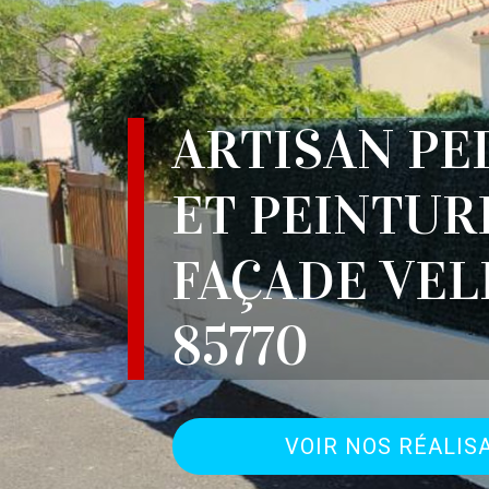
ARTISAN PE
ET PEINTUR
FAÇADE VEL
85770
VOIR NOS RÉALIS