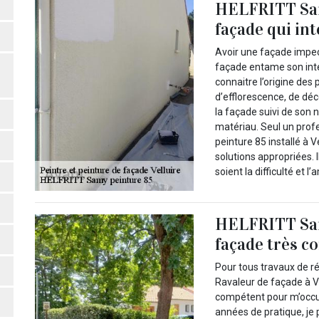
HELFRITT Sam
façade qui int
Avoir une façade impecc
façade entame son inter
connaitre l’origine des 
d’efflorescence, de déc
la façade suivi de son
matériau. Seul un prof
peinture 85 installé à V
solutions appropriées. I
soient la difficulté et l
HELFRITT Samy
façade très c
Pour tous travaux de ré
Ravaleur de façade à Ve
compétent pour m’occup
années de pratique, je