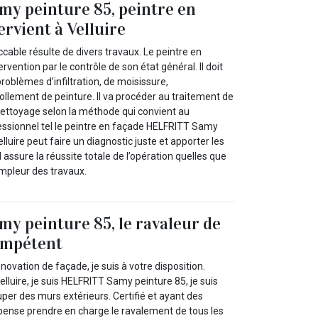
y peinture 85, peintre en
ervient à Velluire
able résulte de divers travaux. Le peintre en
vention par le contrôle de son état général. Il doit
problèmes d’infiltration, de moisissure,
ollement de peinture. Il va procéder au traitement de
 nettoyage selon la méthode qui convient au
essionnel tel le peintre en façade HELFRITT Samy
elluire peut faire un diagnostic juste et apporter les
l assure la réussite totale de l’opération quelles que
’ampleur des travaux.
 peinture 85, le ravaleur de
ompétent
novation de façade, je suis à votre disposition.
lluire, je suis HELFRITT Samy peinture 85, je suis
er des murs extérieurs. Certifié et ayant des
 pense prendre en charge le ravalement de tous les