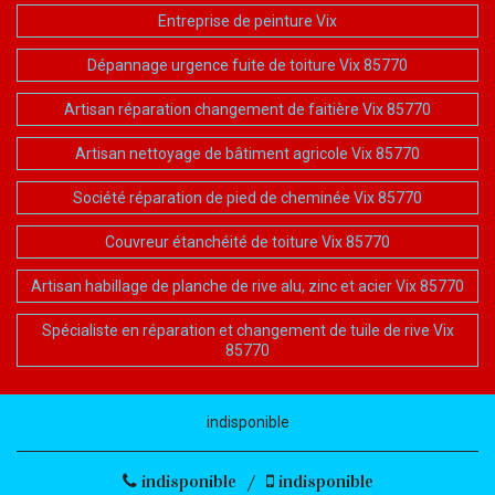
Entreprise de peinture Vix
Dépannage urgence fuite de toiture Vix 85770
Artisan réparation changement de faitière Vix 85770
Artisan nettoyage de bâtiment agricole Vix 85770
Société réparation de pied de cheminée Vix 85770
Couvreur étanchéité de toiture Vix 85770
Artisan habillage de planche de rive alu, zinc et acier Vix 85770
Spécialiste en réparation et changement de tuile de rive Vix
85770
indisponible
indisponible
/
indisponible