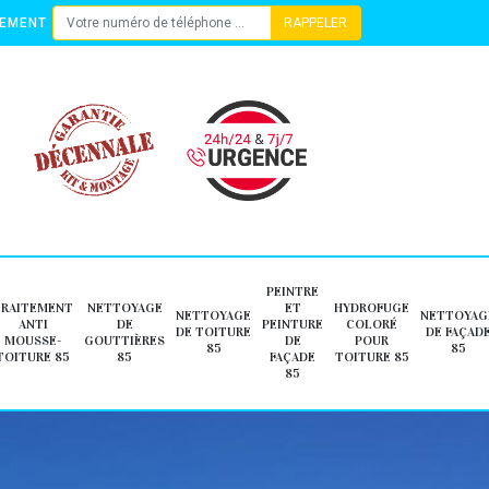
TEMENT
PEINTRE
TRAITEMENT
NETTOYAGE
ET
HYDROFUGE
NETTOYAGE
NETTOYAG
ANTI
DE
PEINTURE
COLORÉ
DE TOITURE
DE FAÇAD
MOUSSE-
GOUTTIÈRES
DE
POUR
85
85
TOITURE 85
85
FAÇADE
TOITURE 85
85