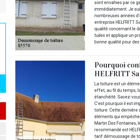
sont envahies par ce g
immédiatement. Je suis
nombreuses années d'e
entreprise HELFRITT Sa
qualité concernant le d
tuiles et applique un pr
bonne qualité pour des 
Pourquoi conf
HELFRITT Sam
La toiture est un éléme
effet, au fil du temps,
étanchéité. Savez-vous
C’est pourquoi il est 
toiture. Cette dernière
éléments qui empêchent 
Martin Des Fontaines, 
recommandé est HELFRI
tarif démoussage de toi