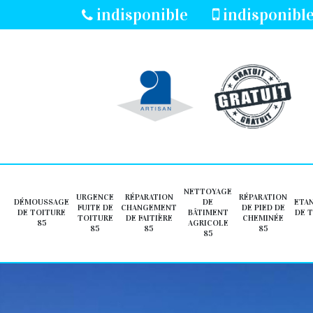
indisponible
indisponibl
NETTOYAGE
URGENCE
RÉPARATION
RÉPARATION
DÉMOUSSAGE
DE
ETA
FUITE DE
CHANGEMENT
DE PIED DE
DE TOITURE
BÂTIMENT
DE 
TOITURE
DE FAITIÈRE
CHEMINÉE
85
AGRICOLE
85
85
85
85