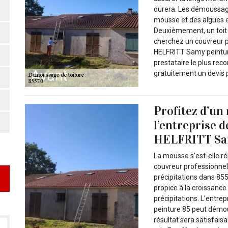
durera. Les démoussage
mousse et des algues e
Deuxièmement, un toit 
cherchez un couvreur 
HELFRITT Samy peinture
prestataire le plus r
gratuitement un devis p
Profitez d’un 
l’entreprise 
HELFRITT Sam
La mousse s'est-elle r
couvreur professionnel 
précipitations dans 85
propice à la croissanc
précipitations. L’entr
peinture 85 peut démous
résultat sera satisfais