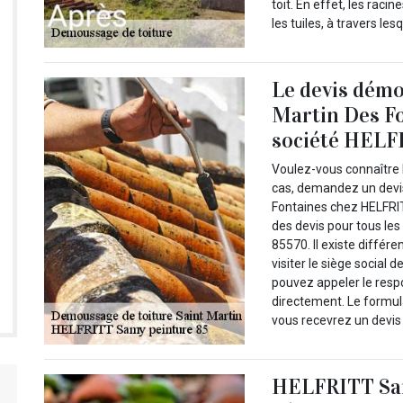
toit. En effet, les rac
les tuiles, à travers les
Le devis démo
Martin Des Fo
société HELF
Voulez-vous connaître 
cas, demandez un devi
Fontaines chez HELFRIT
des devis pour tous les
85570. Il existe diffé
visiter le siège social 
pouvez appeler le respo
directement. Le formulai
vous recevrez un devis 
HELFRITT Sam