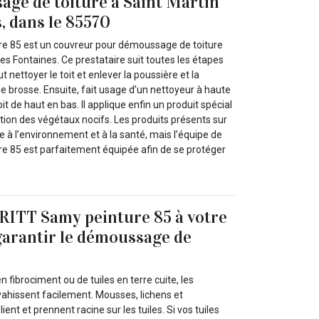
ge de toiture à Saint Martin
, dans le 85570
e 85 est un couvreur pour démoussage de toiture
es Fontaines. Ce prestataire suit toutes les étapes
eut nettoyer le toit et enlever la poussière et la
brosse. Ensuite, fait usage d’un nettoyeur à haute
oit de haut en bas. Il applique enfin un produit spécial
tion des végétaux nocifs. Les produits présents sur
 à l’environnement et à la santé, mais l’équipe de
 85 est parfaitement équipée afin de se protéger
RITT Samy peinture 85 à votre
garantir le démoussage de
en fibrociment ou de tuiles en terre cuite, les
vahissent facilement. Mousses, lichens et
nt et prennent racine sur les tuiles. Si vos tuiles