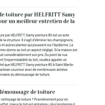
e toiture par HELFRITT Samy
our un meilleur entretien de la
ure par HELFRITT Samy peinture 85 est un acte
 la structure. Il s'agit d'éliminer les champignons,
s et autres plantes qui poussent sur l'épiderme. La
tes donne au toit un aspect négligé. Si la maison est
uit considérablement son prix. Du point de vue
t l'imperméabilité du toit, veuillez appeler un
tel que HELFRITT Samy peinture 85 à Saint Martin
un artisan couvreur avec de nombreuses années
domaine du démoussage de toiture.
 démoussage de toiture
 nettoyage de toiture ? Premièrement pour en
 effet, mieux le toit est entretenu, plus longtemps il