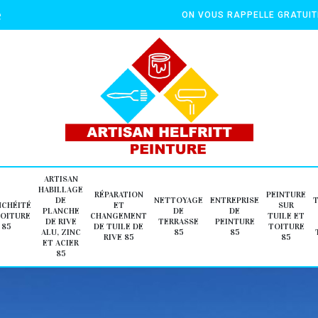
e
ON VOUS RAPPELLE GRATUI
ARTISAN
HABILLAGE
RÉPARATION
PEINTURE
DE
NETTOYAGE
ENTREPRISE
NCHÉITÉ
ET
SUR
PLANCHE
DE
DE
TOITURE
CHANGEMENT
TUILE ET
DE RIVE
TERRASSE
PEINTURE
85
DE TUILE DE
TOITURE
ALU, ZINC
85
85
RIVE 85
85
ET ACIER
85