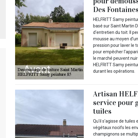
pour démoussa
Des Fontaines
HELFRITT Samy peintur
basé sur Saint Martin D
d'entretien du toit. Il p
mousse au moyen d’une 
pression pour laver le t
pour empêcher l'appari
le marché peuvent nuire
HELFRITT Samy peinture
durant les opérations.
Artisan HELF
service pour 
tuiles
Qu'il s'agisse de tuiles 
végétaux nocifs les en
champignons se multiplie