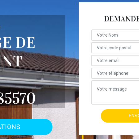
DEMANDE 
E
E DE
INT
S
85570
ATIONS