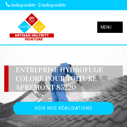
indisponible
indisponible
MENU
ENTREPRISE HYDROFUGE
COLORÉ POUR TOITURE
APREMONT 85220
VOIR NOS RÉALISATIONS