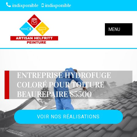
indisponible
indisponible
MENU
ENTREPRISE HYDROFUGE
COLORÉ POUR TOITURE
BEAUREPAIRE 85500
VOIR NOS RÉALISATIONS