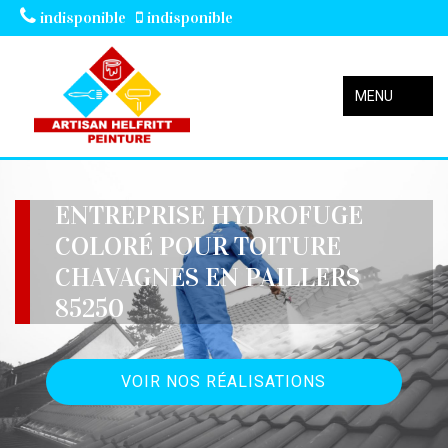
indisponible
indisponible
MENU
ENTREPRISE HYDROFUGE
COLORÉ POUR TOITURE
CHAVAGNES EN PAILLERS
85250
VOIR NOS RÉALISATIONS