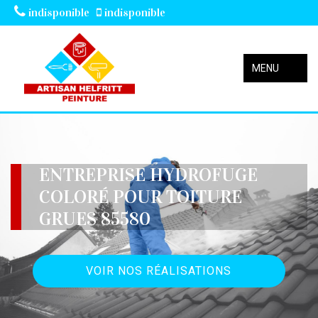
indisponible
indisponible
MENU
ENTREPRISE HYDROFUGE
COLORÉ POUR TOITURE
GRUES 85580
VOIR NOS RÉALISATIONS