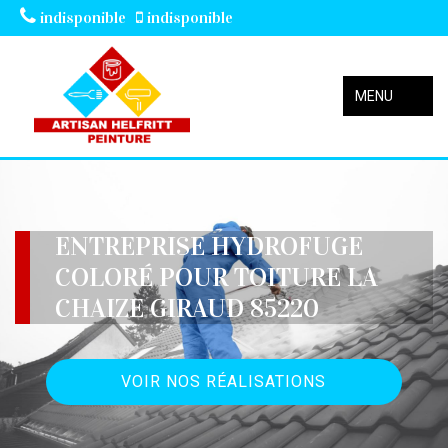
indisponible
indisponible
MENU
ENTREPRISE HYDROFUGE
COLORÉ POUR TOITURE LA
CHAIZE GIRAUD 85220
VOIR NOS RÉALISATIONS