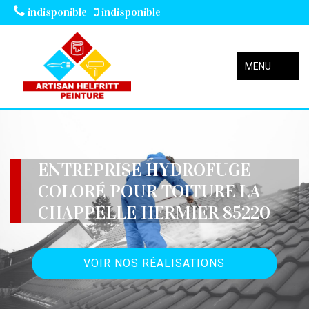
indisponible
indisponible
MENU
ENTREPRISE HYDROFUGE
COLORÉ POUR TOITURE LA
CHAPPELLE HERMIER 85220
VOIR NOS RÉALISATIONS