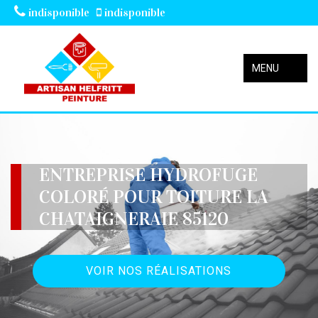
indisponible
indisponible
MENU
ENTREPRISE HYDROFUGE
COLORÉ POUR TOITURE LA
CHATAIGNERAIE 85120
VOIR NOS RÉALISATIONS