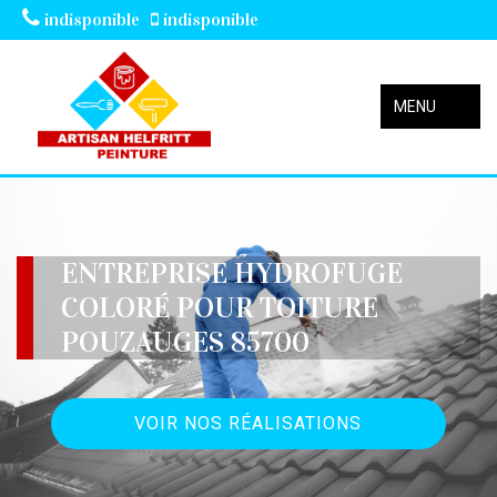
indisponible
indisponible
MENU
ENTREPRISE HYDROFUGE
COLORÉ POUR TOITURE
POUZAUGES 85700
VOIR NOS RÉALISATIONS