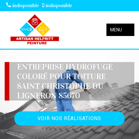
indisponible
indisponible
MENU
ENTREPRISE HYDROFUGE
COLORÉ POUR TOITURE
SAINT CHRISTOPHE DU
LIGNERON 85670
VOIR NOS RÉALISATIONS