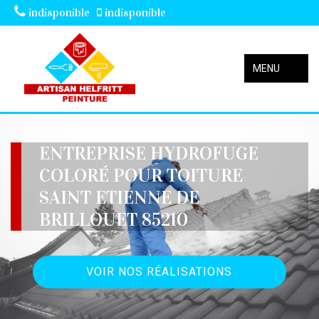
indisponible
indisponible
MENU
ENTREPRISE HYDROFUGE
COLORÉ POUR TOITURE
SAINT ETIENNE DE
BRILLOUET 85210
VOIR NOS RÉALISATIONS