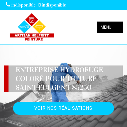
indisponible
indisponible
MENU
ENTREPRISE HYDROFUGE
COLORÉ POUR TOITURE
SAINT FULGENT 85250
VOIR NOS RÉALISATIONS