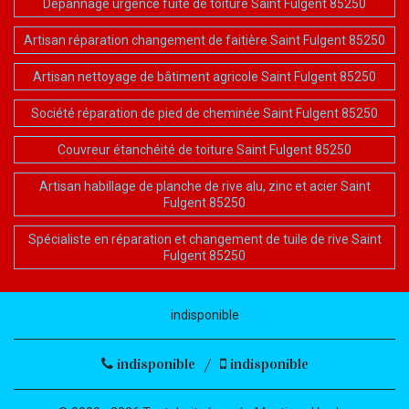
Dépannage urgence fuite de toiture Saint Fulgent 85250
Artisan réparation changement de faitière Saint Fulgent 85250
Artisan nettoyage de bâtiment agricole Saint Fulgent 85250
Société réparation de pied de cheminée Saint Fulgent 85250
Couvreur étanchéité de toiture Saint Fulgent 85250
Artisan habillage de planche de rive alu, zinc et acier Saint
Fulgent 85250
Spécialiste en réparation et changement de tuile de rive Saint
Fulgent 85250
indisponible
indisponible
/
indisponible