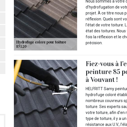
Nous sommes à votre dis
d’hydrofugation de vot
projet. À ce titre nou
réflexion. Quels sont v
l’état de votre toiture.
état des toitures. Nous
fois la réflexion et le 
précision.
Fiez-vous à l
peinture 85 p
à Vouvant !
HELFRITT Samy peinture
hydrofuge coloré établ
nombreux couvreurs spé
toiture. Ses experts sau
votre toiture, afin d’e
type de toiture, il y a u
résistance aux U.V., l’