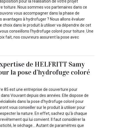
position pour la réalisation de votre projet
re toiture. Nous sommes vos partenaires dans ce
s pouvons vous accompagner dans la phase de
os avantages à hydrofuger ? Nous allons évaluer
 Le choix dans le produit à utiliser va dépendre de cet
 vous conseillons l’hydrofuge coloré pour toiture. Une
choix fait, nos couvreurs assurent la pose avec
’expertise de HELFRITT Samy
our la pose d’hydrofuge coloré
 85 est une entreprise de couverture pour
i dans Vouvant depuis des années. Elle dispose de
cialisés dans la pose d’hydrofuge coloré pour
ront vous conseiller sur le produit à utiliser pour
n respecter la nature. En effet, sachez qu’à chaque
n revêtement qui lui convient. Il faut considérer la
élasticité, le séchage… Autant de paramètres que