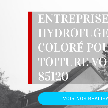
ENTREPRIS
HYDROFUG
COLORÉ PO
TOITURE V
85120
VOIR NOS RÉALIS