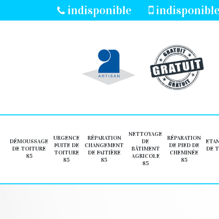
indisponible
indisponibl
NETTOYAGE
URGENCE
RÉPARATION
RÉPARATION
DÉMOUSSAGE
DE
ETA
FUITE DE
CHANGEMENT
DE PIED DE
DE TOITURE
BÂTIMENT
DE 
TOITURE
DE FAITIÈRE
CHEMINÉE
85
AGRICOLE
85
85
85
85