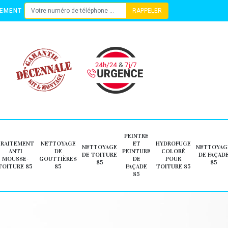
TEMENT
PEINTRE
TRAITEMENT
NETTOYAGE
ET
HYDROFUGE
NETTOYAGE
NETTOYAG
ANTI
DE
PEINTURE
COLORÉ
DE TOITURE
DE FAÇAD
MOUSSE-
GOUTTIÈRES
DE
POUR
85
85
TOITURE 85
85
FAÇADE
TOITURE 85
85