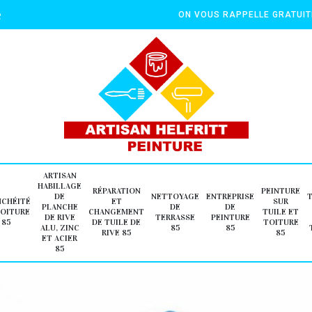
e
ON VOUS RAPPELLE GRATUI
ARTISAN
HABILLAGE
RÉPARATION
PEINTURE
DE
NETTOYAGE
ENTREPRISE
NCHÉITÉ
ET
SUR
PLANCHE
DE
DE
TOITURE
CHANGEMENT
TUILE ET
DE RIVE
TERRASSE
PEINTURE
85
DE TUILE DE
TOITURE
ALU, ZINC
85
85
RIVE 85
85
ET ACIER
85