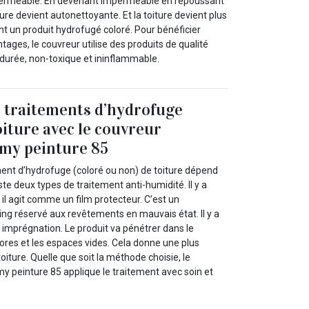
erméable. En devenant imperméable en repoussant
iture devient autonettoyante. Et la toiture devient plus
t un produit hydrofugé coloré. Pour bénéficier
ages, le couvreur utilise des produits de qualité
 durée, non-toxique et ininflammable.
s traitements d’hydrofuge
oiture avec le couvreur
y peinture 85
ment d’hydrofuge (coloré ou non) de toiture dépend
existe deux types de traitement anti-humidité. Il y a
 il agit comme un film protecteur. C’est un
ing réservé aux revêtements en mauvais état. Il y a
 imprégnation. Le produit va pénétrer dans le
pores et les espaces vides. Cela donne une plus
oiture. Quelle que soit la méthode choisie, le
 peinture 85 applique le traitement avec soin et
.