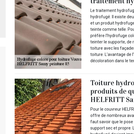
traitement hy
Le traitement hydrofug
hydrofugé. Il existe de
et un produit hydrofuge
teinte comme telle. Po
préfère l’hydrofuge co
teinter le supporte, de 
toiture avec les façade
toiture. L’avantage de l
décoloration dans le te
Toiture hydro
produits de q
HELFRITT Sam
Pour le couvreur HELFR
offre de nombreux avant
faut savoir que le pose
support sec et propre.