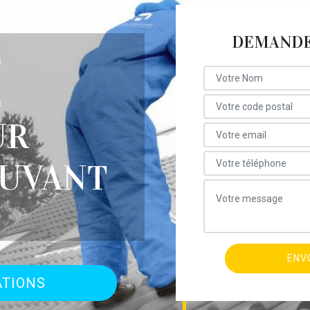
DEMANDE 
E
E
UR
OUVANT
ATIONS