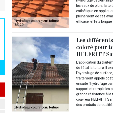
hydrofugé devient imp
les eaux de pluie, la to
esthétique en appliquan
pleinement de ces avant
efficace, effets longue
Les différent
coloré pour t
HELFRITT Sam
L’application du traite
de l’état la toiture. Il 
l’hydrofuge de surface,
traitement appelé coat
ensuite l’hydrofuge par
support et remplir les 
grande résistance à la t
couvreur HELFRITT Samy
des produits de qualité