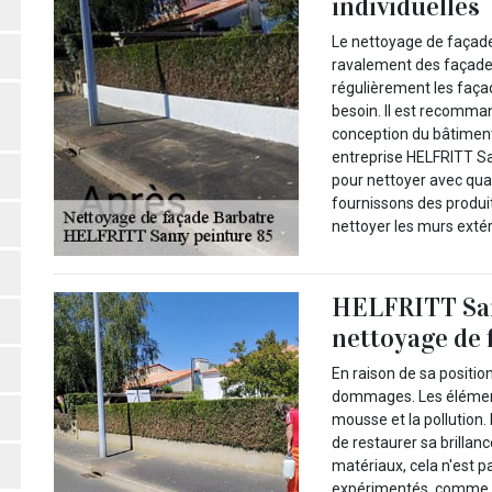
individuelles
Le nettoyage de façade
ravalement des façade
régulièrement les faça
besoin. Il est recomman
conception du bâtiment
entreprise HELFRITT Sa
pour nettoyer avec quali
fournissons des produi
nettoyer les murs exté
HELFRITT Sam
nettoyage de 
En raison de sa positio
dommages. Les éléments
mousse et la pollution.
de restaurer sa brillan
matériaux, cela n'est p
expérimentés, comme l