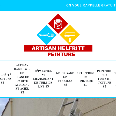
e
ON VOUS RAPPELLE GRATUI
ARTISAN
HABILLAGE
RÉPARATION
PEINTURE
DE
NETTOYAGE
ENTREPRISE
NCHÉITÉ
ET
SUR
PLANCHE
DE
DE
TOITURE
CHANGEMENT
TUILE ET
DE RIVE
TERRASSE
PEINTURE
85
DE TUILE DE
TOITURE
ALU, ZINC
85
85
RIVE 85
85
ET ACIER
85