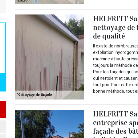
HELFRITT Sam
nettoyage de 
de qualité
Il existe de nombreuse
exfoliation, hydrogom
machine à haute pressi
toujours la méthode de 
Pour les façades qui on
qui nettoient et cause
tout prix. Pour cette en
bonne méthode, tout en 
HELFRITT Sam
entreprise sp
façade des bâ