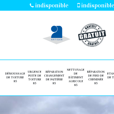
indisponible
indisponibl
NETTOYAGE
URGENCE
RÉPARATION
RÉPARATION
DÉMOUSSAGE
DE
ETA
FUITE DE
CHANGEMENT
DE PIED DE
DE TOITURE
BÂTIMENT
DE 
TOITURE
DE FAITIÈRE
CHEMINÉE
85
AGRICOLE
85
85
85
85