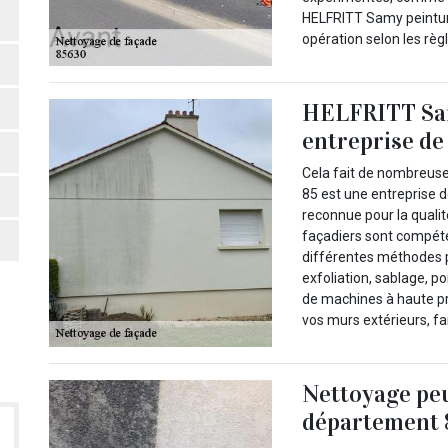
HELFRITT Samy peinture 
opération selon les règ
HELFRITT Sam
entreprise de
Cela fait de nombreus
85 est une entreprise d
reconnue pour la quali
façadiers sont compéten
différentes méthodes 
exfoliation, sablage, p
de machines à haute pr
vos murs extérieurs, fa
Nettoyage peu
département