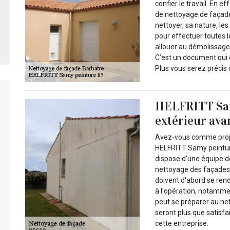
confier le travail. En ef
de nettoyage de façade 
nettoyer, sa nature, le
pour effectuer toutes l
allouer au démolissag
C’est un document qui 
Plus vous serez précis d
HELFRITT Sam
extérieur ava
Avez-vous comme projet
HELFRITT Samy peinture
dispose d'une équipe d
nettoyage des façades.
doivent d'abord se ren
à l'opération, notamment
peut se préparer au net
seront plus que satisfa
cette entreprise.