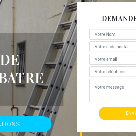
DEMANDE 
E
 DE
BATRE
ATIONS