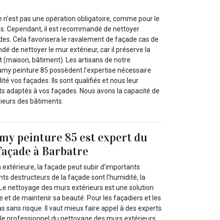
 n'est pas une opération obligatoire, comme pour le
s. Cependant, il est recommandé de nettoyer
des. Cela favorisera le ravalement de façade cas de
dé de nettoyer le mur extérieur, car il préserve la
 (maison, bâtiment). Les artisans de notre
my peinture 85 possèdent l'expertise nécessaire
té vos façades. Ils sont qualifiés et nous leur
ts adaptés à vos façades. Nous avons la capacité de
rieurs des bâtiments.
y peinture 85 est expert du
façade à Barbatre
n extérieure, la façade peut subir d’importants
 destructeurs de la façade sont l’humidité, la
 Le nettoyage des murs extérieurs est une solution
ce et de maintenir sa beauté. Pour les façadiers et les
as sans risque. Il vaut mieux faire appel à des experts
e professionnel du nettoyage des murs extérieurs