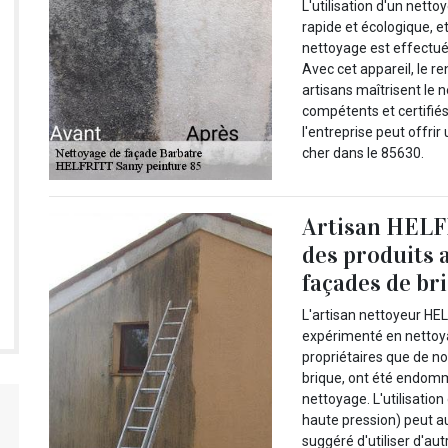
L'utilisation d'un nett
rapide et écologique, et
nettoyage est effectué
Avec cet appareil, le r
artisans maîtrisent le 
compétents et certifiés
l'entreprise peut offri
cher dans le 85630.
Artisan HELFR
des produits 
façades de br
L'artisan nettoyeur HE
expérimenté en nettoya
propriétaires que de n
brique, ont été endom
nettoyage. L'utilisati
haute pression) peut a
suggéré d'utiliser d'au