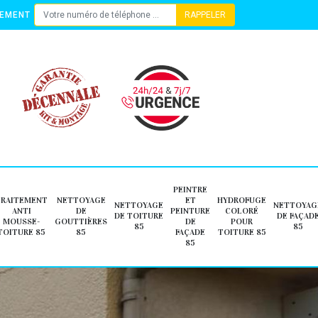
TEMENT
PEINTRE
TRAITEMENT
NETTOYAGE
ET
HYDROFUGE
NETTOYAGE
NETTOYAG
ANTI
DE
PEINTURE
COLORÉ
DE TOITURE
DE FAÇAD
MOUSSE-
GOUTTIÈRES
DE
POUR
85
85
TOITURE 85
85
FAÇADE
TOITURE 85
85