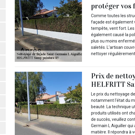
protéger vos 
Comme toutes les struc
façade est également vu
tempête, vent fort. Les
également causé la poll
plus ou moins enfermée
saletés. L’artisan co
nettoyer régulièrement
Prix de netto
HELFRITT Sam
Le prix du nettoyage d
notamment l'état du mur
beauté. La technique uti
produits utilisés ont c
de succès, veuillez co
Germain L Aiguiller qu
matière. Il répondra à 