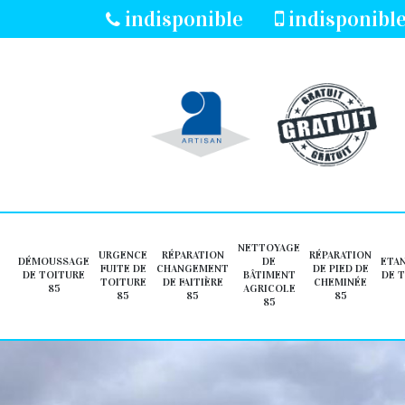
indisponible
indisponibl
NETTOYAGE
URGENCE
RÉPARATION
RÉPARATION
DÉMOUSSAGE
DE
ETA
FUITE DE
CHANGEMENT
DE PIED DE
DE TOITURE
BÂTIMENT
DE 
TOITURE
DE FAITIÈRE
CHEMINÉE
85
AGRICOLE
85
85
85
85