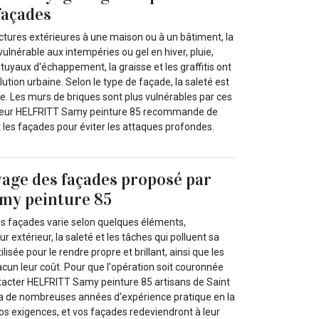
façades
tures extérieures à une maison ou à un bâtiment, la
lnérable aux intempéries ou gel en hiver, pluie,
 tuyaux d'échappement, la graisse et les graffitis ont
ution urbaine. Selon le type de façade, la saleté est
. Les murs de briques sont plus vulnérables par ces
uvreur HELFRITT Samy peinture 85 recommande de
 les façades pour éviter les attaques profondes.
yage des façades proposé par
y peinture 85
es façades varie selon quelques éléments,
 extérieur, la saleté et les tâches qui polluent sa
lisée pour le rendre propre et brillant, ainsi que les
hacun leur coût. Pour que l'opération soit couronnée
ntacter HELFRITT Samy peinture 85 artisans de Saint
i a de nombreuses années d'expérience pratique en la
vos exigences, et vos façades redeviendront à leur