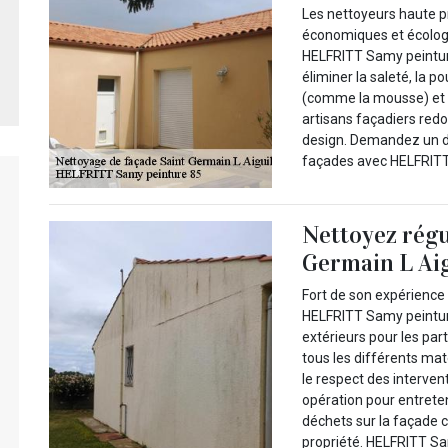
Les nettoyeurs haute pre
économiques et écologi
HELFRITT Samy peintur
éliminer la saleté, la p
(comme la mousse) et d
artisans façadiers red
design. Demandez un dev
façades avec HELFRITT 
Nettoyez régu
Germain L Aig
Fort de son expérience 
HELFRITT Samy peintur
extérieurs pour les part
tous les différents mat
le respect des interve
opération pour entreten
déchets sur la façade c
propriété. HELFRITT Sam