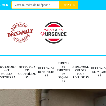
TEMENT
PEINTRE
TRAITEMENT
NETTOYAGE
ET
HYDROFUGE
NETTOYAGE
NETTOYAG
ANTI
DE
PEINTURE
COLORÉ
DE TOITURE
DE FAÇAD
MOUSSE-
GOUTTIÈRES
DE
POUR
85
85
TOITURE 85
85
FAÇADE
TOITURE 85
85