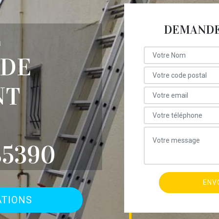
DEMANDE 
E
 DE
NT
85390
ATIONS