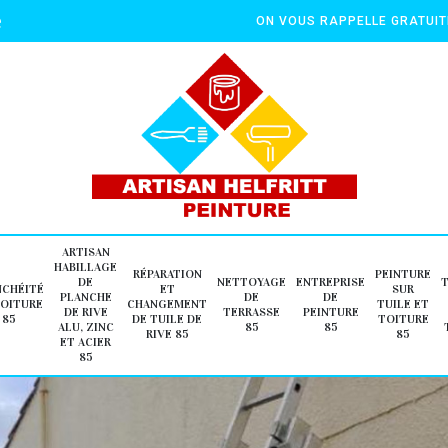
e
ON VOUS RAPPELLE GRATUI
ARTISAN
HABILLAGE
RÉPARATION
PEINTURE
DE
NETTOYAGE
ENTREPRISE
NCHÉITÉ
ET
SUR
PLANCHE
DE
DE
TOITURE
CHANGEMENT
TUILE ET
DE RIVE
TERRASSE
PEINTURE
85
DE TUILE DE
TOITURE
ALU, ZINC
85
85
RIVE 85
85
ET ACIER
85