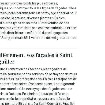
ssion sont les outils les plus efficaces,
ques pour nettoyer tous les types de façades. Chez
e 85, nous garantissons un nettoyage adéquat pour
oussière, la graisse, diverses plantes nuisibles
'autres types de saletés. L'intervention de nos
onnera à votre maison son charme esthétique et son
is détaillé sur le coût total du nettoyage des
Samy peinture 85. Il vous sera délivré gratuitement.
lièrement vos façades à Saint
uiller
dans l'entretien des façades, les façadiers de
e 85 fournissent des services de nettoyage de murs
iculiers et les professionnels. En fait, ils disposent de
ériaux nécessaires. Par conséquent, il peut garantir
ntions standard. Le nettoyage des façades est une
ir les façades. En éliminant tous les différents
oncernés, le propriétaire trouvera une très belle
y peinture 85 est situé à Saint Germain L Aiguiller,