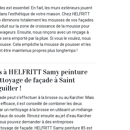
s est essentiel. En fait, les murs extérieurs jouent
 dans l'esthétique de votre maison. Chez HELFRITT
s éliminons totalement les mousses de vos façades.
oduit sur la zone de croissance de la mousse pour
avageurs. Ensuite, nous rinçons avec un rinçage à
e sera emporté par la pluie. Si vous le voulez, nous
mousse. Cela empêche la mousse de pousser et les
t être maintenus propres plus longtemps !
s à HELFRITT Samy peinture
ttoyage de façade à Saint
uiller !
e peut s’effectuer à la brosse ou au Karcher. Mais
efficace, il est conseillé de combiner les deux.
 un nettoyage à la brosse en utilisant un mélange
taux de soude. Rincez ensuite au jet d’eau Karcher.
 vous pouvez demander à des entreprises
ettoyage de façade. HELFRITT Samy peinture 85 est