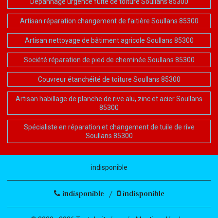
Dépannage urgence fuite de toiture Soullans 85300
Artisan réparation changement de faitière Soullans 85300
Artisan nettoyage de bâtiment agricole Soullans 85300
Société réparation de pied de cheminée Soullans 85300
Couvreur étanchéité de toiture Soullans 85300
Artisan habillage de planche de rive alu, zinc et acier Soullans
85300
Spécialiste en réparation et changement de tuile de rive
Soullans 85300
indisponible
indisponible
/
indisponible