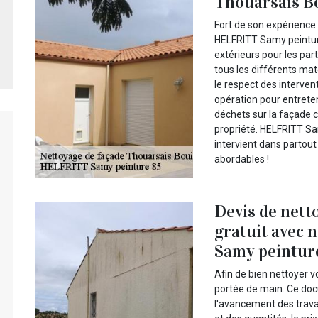
Thouarsais B
Fort de son expérience 
HELFRITT Samy peintur
extérieurs pour les part
tous les différents mat
le respect des interve
opération pour entreten
déchets sur la façade c
propriété. HELFRITT Sa
intervient dans partout 
abordables !
Devis de nett
gratuit avec
Samy peinture
Afin de bien nettoyer vo
portée de main. Ce do
l'avancement des travaux