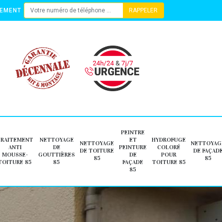
TEMENT
PEINTRE
TRAITEMENT
NETTOYAGE
ET
HYDROFUGE
NETTOYAGE
NETTOYAG
ANTI
DE
PEINTURE
COLORÉ
DE TOITURE
DE FAÇAD
MOUSSE-
GOUTTIÈRES
DE
POUR
85
85
TOITURE 85
85
FAÇADE
TOITURE 85
85