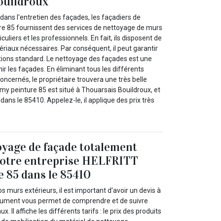
ouildroux
dans l'entretien des façades, les façadiers de
e 85 fournissent des services de nettoyage de murs
iculiers et les professionnels. En fait, ils disposent de
ériaux nécessaires. Par conséquent, il peut garantir
ntions standard. Le nettoyage des façades est une
ir les façades. En éliminant tous les différents
oncernés, le propriétaire trouvera une très belle
my peinture 85 est situé à Thouarsais Bouildroux, et
dans le 85410. Appelez-le, il applique des prix très
oyage de façade totalement
 notre entreprise HELFRITT
 85 dans le 85410
s murs extérieurs, il est important d'avoir un devis à
cument vous permet de comprendre et de suivre
. Il affiche les différents tarifs : le prix des produits