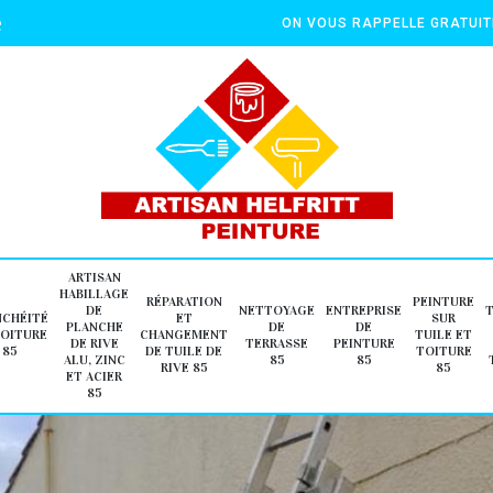
e
ON VOUS RAPPELLE GRATUI
ARTISAN
HABILLAGE
RÉPARATION
PEINTURE
DE
NETTOYAGE
ENTREPRISE
NCHÉITÉ
ET
SUR
PLANCHE
DE
DE
TOITURE
CHANGEMENT
TUILE ET
DE RIVE
TERRASSE
PEINTURE
85
DE TUILE DE
TOITURE
ALU, ZINC
85
85
RIVE 85
85
ET ACIER
85