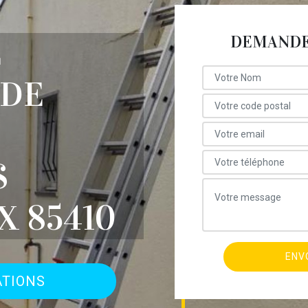
DEMANDE 
E
 DE
S
 85410
ATIONS