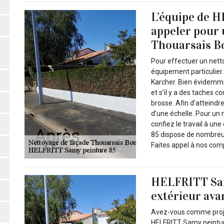
L’équipe de 
appeler pour 
Thouarsais B
Pour effectuer un nett
équipement particulier. 
Karcher. Bien évidemm
et s’il y a des taches 
brosse. Afin d’atteind
d’une échelle. Pour un
confiez le travail à u
85 dispose de nombreux
Faites appel à nos com
HELFRITT Sam
extérieur ava
Avez-vous comme projet
HELFRITT Samy peintur