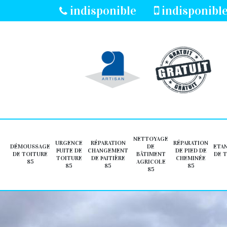
indisponible
indisponibl
NETTOYAGE
URGENCE
RÉPARATION
RÉPARATION
DÉMOUSSAGE
DE
ETA
FUITE DE
CHANGEMENT
DE PIED DE
DE TOITURE
BÂTIMENT
DE 
TOITURE
DE FAITIÈRE
CHEMINÉE
85
AGRICOLE
85
85
85
85