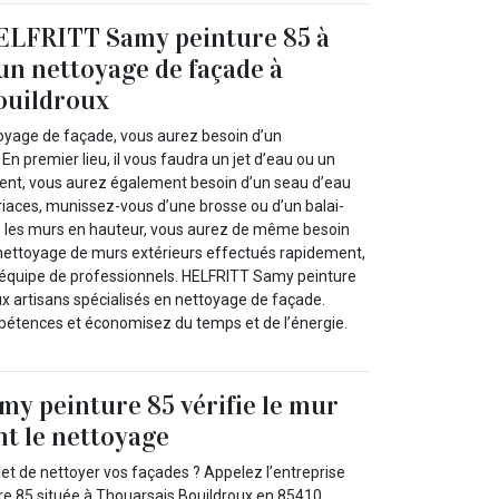
HELFRITT Samy peinture 85 à
un nettoyage de façade à
ouildroux
oyage de façade, vous aurez besoin d’un
En premier lieu, il vous faudra un jet d’eau ou un
ent, vous aurez également besoin d’un seau d’eau
coriaces, munissez-vous d’une brosse ou d’un balai-
re les murs en hauteur, vous aurez de même besoin
 nettoyage de murs extérieurs effectués rapidement,
ne équipe de professionnels. HELFRITT Samy peinture
 artisans spécialisés en nettoyage de façade.
pétences et économisez du temps et de l’énergie.
y peinture 85 vérifie le mur
nt le nettoyage
 de nettoyer vos façades ? Appelez l’entreprise
e 85 située à Thouarsais Bouildroux en 85410.