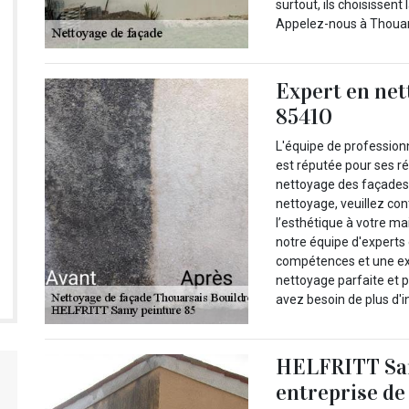
surtout, ils choisisse
Appelez-nous à Thouar
Expert en net
85410
L'équipe de professio
est réputée pour ses r
nettoyage des façades
nettoyage, veuillez co
l’esthétique à votre ma
notre équipe d'experts
compétences et une ex
nettoyage parfaite et 
avez besoin de plus d'in
HELFRITT Sam
entreprise de