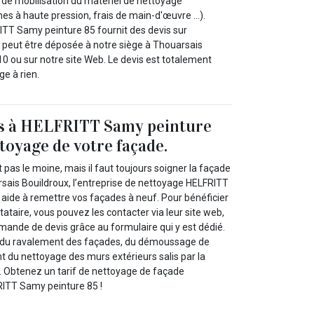
ix de mobilisation du matériel de nettoyage
s à haute pression, frais de main-d'œuvre ...).
ITT Samy peinture 85 fournit des devis sur
eut être déposée à notre siège à Thouarsais
0 ou sur notre site Web. Le devis est totalement
ge à rien.
s à HELFRITT Samy peinture
ttoyage de votre façade.
it pas le moine, mais il faut toujours soigner la façade
sais Bouildroux, l’entreprise de nettoyage HELFRITT
aide à remettre vos façades à neuf. Pour bénéficier
tataire, vous pouvez les contacter via leur site web,
mande de devis grâce au formulaire qui y est dédié.
e du ravalement des façades, du démoussage de
 du nettoyage des murs extérieurs salis par la
tis. Obtenez un tarif de nettoyage de façade
ITT Samy peinture 85 !