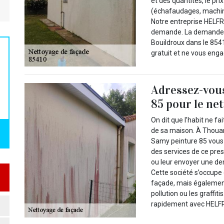
et des quantités, le pr
(échafaudages, machine
Notre entreprise HELFR
demande. La demande p
Bouildroux dans le 8541
gratuit et ne vous enga
Adressez-vou
85 pour le ne
On dit que l’habit ne fa
de sa maison. À Thouar
Samy peinture 85 vous 
des services de ce pres
ou leur envoyer une de
Cette société s’occup
façade, mais également
pollution ou les graffi
rapidement avec HELFR