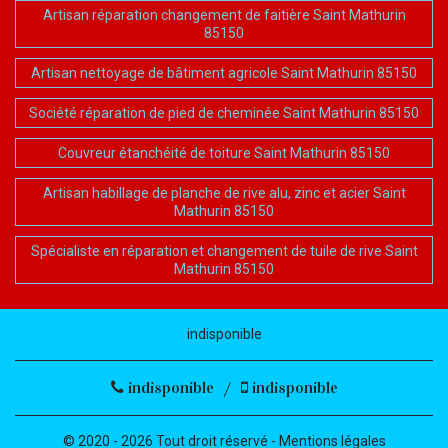
Artisan réparation changement de faitière Saint Mathurin
85150
Artisan nettoyage de bâtiment agricole Saint Mathurin 85150
Société réparation de pied de cheminée Saint Mathurin 85150
Couvreur étanchéité de toiture Saint Mathurin 85150
Artisan habillage de planche de rive alu, zinc et acier Saint
Mathurin 85150
Spécialiste en réparation et changement de tuile de rive Saint
Mathurin 85150
indisponible
indisponible
/
indisponible
© 2020 - 2026 Tout droit réservé -
Mentions légales