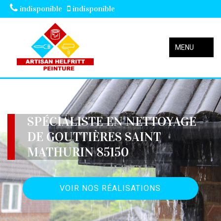
indisponible
indisponible
MENU
SPÉCIALISTE EN NETTOYAGE
DE GOUTTIÈRES SAINT
MATHURIN 85150
VOIR NOS RÉALISATIONS