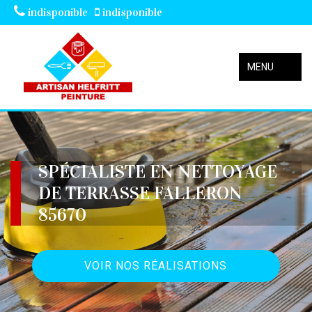
indisponible
indisponible
MENU
SPÉCIALISTE EN NETTOYAGE
DE TERRASSE FALLERON
85670
VOIR NOS RÉALISATIONS