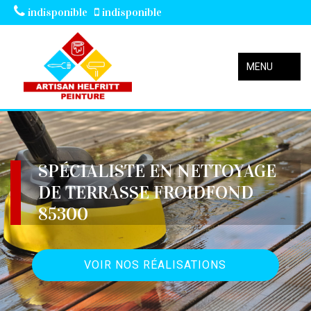
indisponible
indisponible
MENU
SPÉCIALISTE EN NETTOYAGE
DE TERRASSE FROIDFOND
85300
VOIR NOS RÉALISATIONS