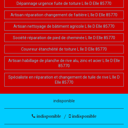
Dépannage urgence fuite de toiture L Ile D Elle 85770
Artisan réparation changement de faitière L Ile D Elle 85770
Artisan nettoyage de bâtiment agricole L Ile D Elle 85770
Société réparation de pied de cheminée L Ile D Elle 85770
Couvreur étanchéité de toiture L Ile D Elle 85770
Artisan habillage de planche de rive alu, zinc et acier L Ile D Elle
85770
Spécialiste en réparation et changement de tuile de rive L Ile D
Elle 85770
indisponible
indisponible
/
indisponible