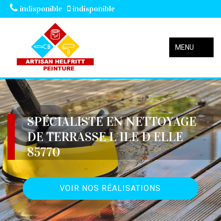
indisponible
indisponible
MENU
SPÉCIALISTE EN NETTOYAGE
DE TERRASSE L ILE D ELLE
85770
VOIR NOS RÉALISATIONS