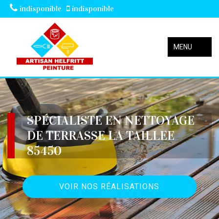
indisponible
indisponible
MENU
SPÉCIALISTE EN NETTOYAGE
DE TERRASSE LA TAILLEE
85450
VOIR NOS RÉALISATIONS