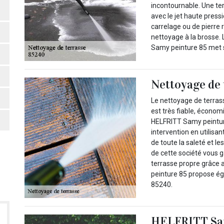
incontournable. Une te
avec le jet haute pressi
carrelage ou de pierre
nettoyage à la brosse.
Samy peinture 85 met s
Nettoyage de 
Le nettoyage de terrass
est très fiable, économ
HELFRITT Samy peintur
intervention en utilisan
de toute la saleté et le
de cette société vous g
terrasse propre grâce 
peinture 85 propose ég
85240.
HELFRITT Sam