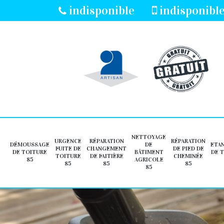
indisponible
indisponibl
NETTOYAGE
URGENCE
RÉPARATION
RÉPARATION
DÉMOUSSAGE
DE
ETA
FUITE DE
CHANGEMENT
DE PIED DE
DE TOITURE
BÂTIMENT
DE 
TOITURE
DE FAITIÈRE
CHEMINÉE
85
AGRICOLE
85
85
85
85