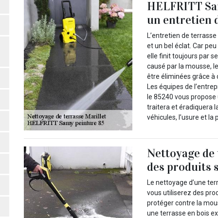
HELFRITT Sam
un entretien 
L’entretien de terrasse
et un bel éclat. Car peu
elle finit toujours par s
causé par la mousse, le
être éliminées grâce à 
Les équipes de l’entre
le 85240 vous propose u
traitera et éradiquera l
véhicules, l’usure et la 
Nettoyage de 
des produits 
Le nettoyage d’une terr
vous utiliserez des prod
protéger contre la mous
une terrasse en bois ex