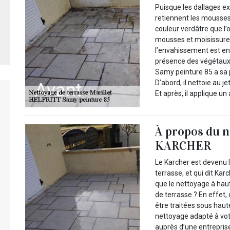
Puisque les dallages ext
retiennent les mousses,
couleur verdâtre que l’o
mousses et moisissures,
l’envahissement est enc
présence des végétaux 
Samy peinture 85 a sa 
D’abord, il nettoie au 
Et après, il applique un
À propos du n
KARCHER
Le Karcher est devenu 
terrasse, et qui dit Ka
que le nettoyage à hau
de terrasse ? En effet,
être traitées sous hau
nettoyage adapté à vo
auprès d’une entrepris