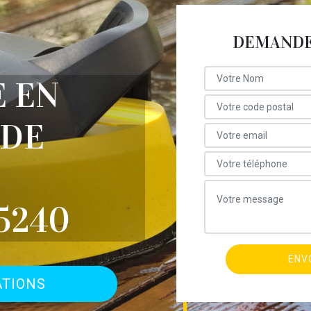
DEMANDE 
E EN
 DE
5240
ATIONS