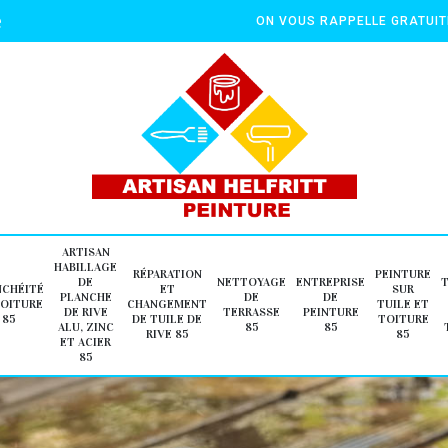
e
ON VOUS RAPPELLE GRATUI
ARTISAN
HABILLAGE
RÉPARATION
PEINTURE
DE
NETTOYAGE
ENTREPRISE
NCHÉITÉ
ET
SUR
PLANCHE
DE
DE
TOITURE
CHANGEMENT
TUILE ET
DE RIVE
TERRASSE
PEINTURE
85
DE TUILE DE
TOITURE
ALU, ZINC
85
85
RIVE 85
85
ET ACIER
85