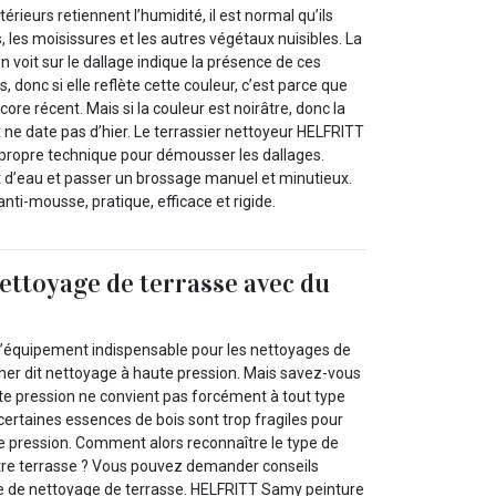
érieurs retiennent l’humidité, il est normal qu’ils
 les moisissures et les autres végétaux nuisibles. La
n voit sur le dallage indique la présence de ces
 donc si elle reflète cette couleur, c’est parce que
ore récent. Mais si la couleur est noirâtre, donc la
ne date pas d’hier. Le terrassier nettoyeur HELFRITT
propre technique pour démousser les dallages.
jet d’eau et passer un brossage manuel et minutieux.
 anti-mousse, pratique, efficace et rigide.
ettoyage de terrasse avec du
l’équipement indispensable pour les nettoyages de
rcher dit nettoyage à haute pression. Mais savez-vous
te pression ne convient pas forcément à tout type
 certaines essences de bois sont trop fragiles pour
te pression. Comment alors reconnaître le type de
tre terrasse ? Vous pouvez demander conseils
e de nettoyage de terrasse. HELFRITT Samy peinture