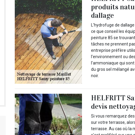
produits natu
dallage
L’hydrofuge de dallage 
ce que conseil les équ
peinture 85 se trouvant
tâches ne prennent pas 
entreprise préfère util
l’environnement ou des 
l’ammoniaque qui sont 
du gros sel mélangé av
noir.
HELFRITT Sam
devis nettoya
Si vous remarquez des
sur votre terrasse, alo
terrasse. Au cas où la m
s’est proliféré sur une 