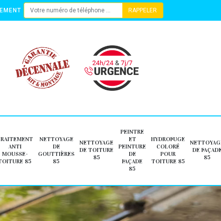
TEMENT
PEINTRE
TRAITEMENT
NETTOYAGE
ET
HYDROFUGE
NETTOYAGE
NETTOYAG
ANTI
DE
PEINTURE
COLORÉ
DE TOITURE
DE FAÇAD
MOUSSE-
GOUTTIÈRES
DE
POUR
85
85
TOITURE 85
85
FAÇADE
TOITURE 85
85