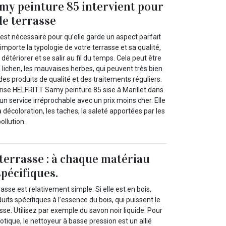
y peinture 85 intervient pour
de terrasse
 est nécessaire pour qu’elle garde un aspect parfait
 importe la typologie de votre terrasse et sa qualité,
e détériorer et se salir au fil du temps. Cela peut être
 lichen, les mauvaises herbes, qui peuvent très bien
des produits de qualité et des traitements réguliers.
prise HELFRITT Samy peinture 85 sise à Marillet dans
n service irréprochable avec un prix moins cher. Elle
a décoloration, les taches, la saleté apportées par les
pollution.
terrasse : à chaque matériau
spécifiques.
asse est relativement simple. Si elle est en bois,
uits spécifiques à l’essence du bois, qui puissent le
se. Utilisez par exemple du savon noir liquide. Pour
otique, le nettoyeur à basse pression est un allié