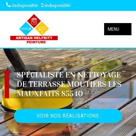
indisponible
indisponible
MENU
SPÉCIALISTE EN NETTOYAGE
DE TERRASSE MOUTIERS LES
MAUXFAITS 85540
VOIR NOS RÉALISATIONS