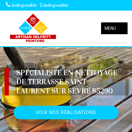
indisponible
indisponible
MENU
SPÉCIALISTE EN NETTOYAGE
DE TERRASSE SAINT
LAURENT SUR SEVRE 85290
VOIR NOS RÉALISATIONS