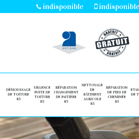
indisponible
indisponibl
NETTOYAGE
URGENCE
RÉPARATION
RÉPARATION
DÉMOUSSAGE
DE
ETA
FUITE DE
CHANGEMENT
DE PIED DE
DE TOITURE
BÂTIMENT
DE 
TOITURE
DE FAITIÈRE
CHEMINÉE
85
AGRICOLE
85
85
85
85