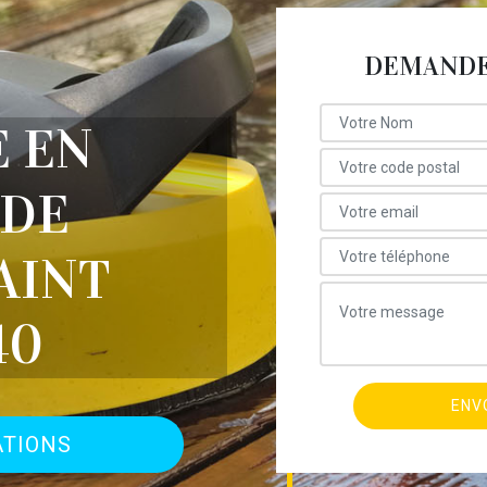
DEMANDE 
E EN
 DE
AINT
40
ATIONS