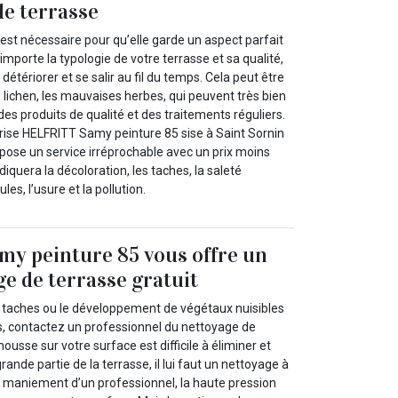
de terrasse
 est nécessaire pour qu’elle garde un aspect parfait
 importe la typologie de votre terrasse et sa qualité,
e détériorer et se salir au fil du temps. Cela peut être
 lichen, les mauvaises herbes, qui peuvent très bien
des produits de qualité et des traitements réguliers.
prise HELFRITT Samy peinture 85 sise à Saint Sornin
pose un service irréprochable avec un prix moins
adiquera la décoloration, les taches, la saleté
les, l’usure et la pollution.
y peinture 85 vous offre un
ge de terrasse gratuit
 taches ou le développement de végétaux nuisibles
rs, contactez un professionnel du nettoyage de
ousse sur votre surface est difficile à éliminer et
grande partie de la terrasse, il lui faut un nettoyage à
e maniement d’un professionnel, la haute pression