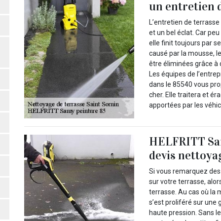
un entretien 
L’entretien de terrasse
et un bel éclat. Car peu
elle finit toujours par s
causé par la mousse, le
être éliminées grâce à 
Les équipes de l’entre
dans le 85540 vous pro
cher. Elle traitera et ér
apportées par les véhicu
HELFRITT Sam
devis nettoya
Si vous remarquez des
sur votre terrasse, alo
terrasse. Au cas où la m
s’est proliféré sur une 
haute pression. Sans l