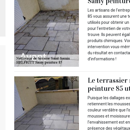
Samy peinture
Les artisans de l’entr
85 vous assurent une t
utilisés pour obtenir un
pour l’entretien de votr
trouve. Ils peuvent ég
produits chimiques. Vou
intervention vous-même
du résultat en contact
d’informations !
Le terrassie
peinture 85 u
Puisque les dallages ext
retiennent les mousses,
couleur verdâtre que l’o
mousses et moisissures,
l’envahissement est enc
présence des végétaux 