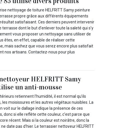
 85 utilise divers produits
eprise nettoyage de toiture HELFRITT Samy peinture
errasse propre grâce aux différents équipements
 résultat satisfaisant. Ces derniers peuvent intervenir
e terrasse dont le but d’enlever toute la saleté qui s’y
alement vous proposer un nettoyage sans utiliser de
s êtes, en effet, capable de réaliser cette
, mais sachez que vous serez encore plus satisfait
ant nos artisans. Contactez-nous pour plus
r nettoyeur HELFRITT Samy
tilise un anti-mousse
érieurs retiennent l’humidité, il est normal qu’ils
 les moisissures et les autres végétaux nuisibles. La
n voit sur le dallage indique la présence de ces
 donc si elle reflète cette couleur, c’est parce que
ore récent. Mais si la couleur est noirâtre, donc la
ne date pas d’hier. Le terrassier nettoyeur HELFRITT