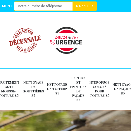
TEMENT
PEINTRE
TRAITEMENT
NETTOYAGE
ET
HYDROFUGE
NETTOYAGE
NETTOYAG
ANTI
DE
PEINTURE
COLORÉ
DE TOITURE
DE FAÇAD
MOUSSE-
GOUTTIÈRES
DE
POUR
85
85
TOITURE 85
85
FAÇADE
TOITURE 85
85