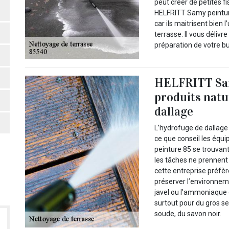
peut créer de petites f
HELFRITT Samy peinture
car ils maitrisent bien l
terrasse. Il vous délivr
préparation de votre b
HELFRITT Sam
produits natu
dallage
L’hydrofuge de dallage 
ce que conseil les équ
peinture 85 se trouvant
les tâches ne prennent 
cette entreprise préfèr
préserver l’environneme
javel ou l’ammoniaque q
surtout pour du gros se
soude, du savon noir.