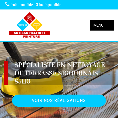
indisponible
indisponible
MENU
SPÉCIALISTE EN NETTOYAGE
DE TERRASSE SIGOURNAIS
85110
VOIR NOS RÉALISATIONS