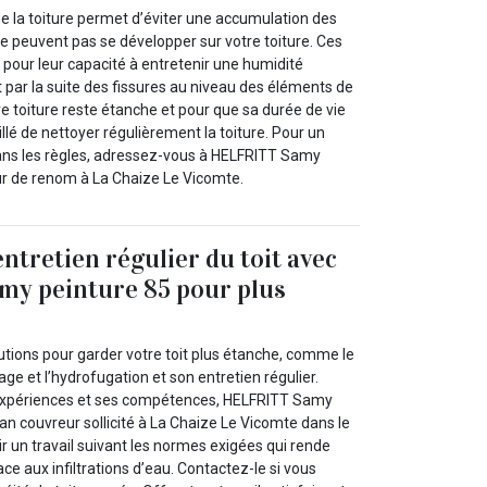
e la toiture permet d’éviter une accumulation des
e peuvent pas se développer sur votre toiture. Ces
our leur capacité à entretenir une humidité
par la suite des fissures au niveau des éléments de
tre toiture reste étanche et pour que sa durée de vie
eillé de nettoyer régulièrement la toiture. Pour un
ans les règles, adressez-vous à HELFRITT Samy
ur de renom à La Chaize Le Vicomte.
ntretien régulier du toit avec
y peinture 85 pour plus
olutions pour garder votre toit plus étanche, comme le
e et l’hydrofugation et son entretien régulier.
expériences et ses compétences, HELFRITT Samy
san couvreur sollicité à La Chaize Le Vicomte dans le
rir un travail suivant les normes exigées qui rende
ace aux infiltrations d’eau. Contactez-le si vous