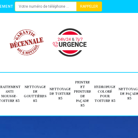
TEMENT
PEINTRE
TRAITEMENT
NETTOYAGE
ET
HYDROFUGE
NETTOYAGE
NETTOYAG
ANTI
DE
PEINTURE
COLORÉ
DE TOITURE
DE FAÇAD
MOUSSE-
GOUTTIÈRES
DE
POUR
85
85
TOITURE 85
85
FAÇADE
TOITURE 85
85