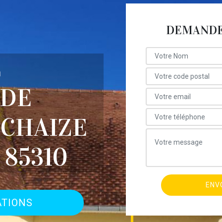
DEMANDE 
E
 DE
 CHAIZE
 85310
ATIONS