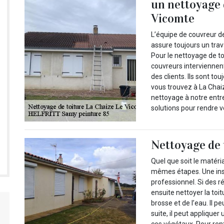
un nettoyage 
Vicomte
L’équipe de couvreur d
assure toujours un trav
Pour le nettoyage de t
couvreurs interviennen
des clients. Ils sont to
vous trouvez à La Chaiz
nettoyage à notre entr
solutions pour rendre v
Nettoyage de 
Quel que soit le matéri
mêmes étapes. Une inspe
professionnel. Si des rép
ensuite nettoyer la toitu
brosse et de l’eau. Il p
suite, il peut applique
ces végétaux. Pour renf