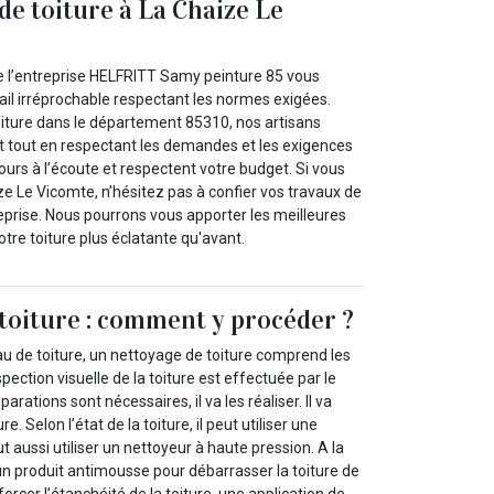
de toiture à La Chaize Le
e l’entreprise HELFRITT Samy peinture 85 vous
ail irréprochable respectant les normes exigées.
oiture dans le département 85310, nos artisans
t tout en respectant les demandes et les exigences
ujours à l’écoute et respectent votre budget. Si vous
e Le Vicomte, n’hésitez pas à confier vos travaux de
eprise. Nous pourrons vous apporter les meilleures
otre toiture plus éclatante qu'avant.
toiture : comment y procéder ?
au de toiture, un nettoyage de toiture comprend les
ction visuelle de la toiture est effectuée par le
arations sont nécessaires, il va les réaliser. Il va
re. Selon l’état de la toiture, il peut utiliser une
eut aussi utiliser un nettoyeur à haute pression. A la
r un produit antimousse pour débarrasser la toiture de
orcer l’étanchéité de la toiture, une application de