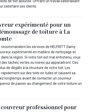
éité de toit assurée. Offrant un travail satisfaisant
our satisfaire ses clients.
uvreur expérimenté pour un
démoussage de toiture à La
comte
0 recommandent les services de HELFRITT Samy
 couvreur expérimenté en matière de nettoyage et
ans la région. Si votre toit est mal entretenu, vous
es taches vertes ou noires qui apparaitront. Ces
lus de dégâts à la structure de votre toit. Les
 rapidement sur des toits en tuiles et causent sa
endez longtemps avant de contacter un couvreur
squerez de passer au changement de votre toiture un
 couvreur professionnel pour