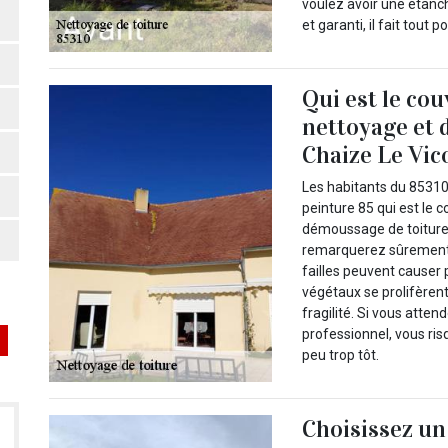
voulez avoir une étanch
et garanti, il fait tout p
Qui est le co
nettoyage et 
Chaize Le Vi
Les habitants du 8531
peinture 85 qui est le
démoussage de toiture d
remarquerez sûrement d
failles peuvent causer p
végétaux se prolifèrent
fragilité. Si vous att
professionnel, vous ri
peu trop tôt.
Choisissez un