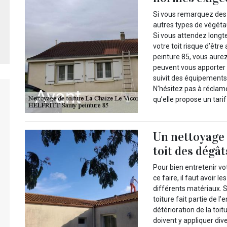
Si vous remarquez des
autres types de végétau
Si vous attendez longt
votre toit risque d’êtr
peinture 85, vous aurez
peuvent vous apporter 
suivit des équipements
N’hésitez pas à réclame
qu’elle propose un tari
Un nettoyage 
toit des dégât
Pour bien entretenir vot
ce faire, il faut avoir
différents matériaux. 
toiture fait partie de l
détérioration de la toit
doivent y appliquer dive