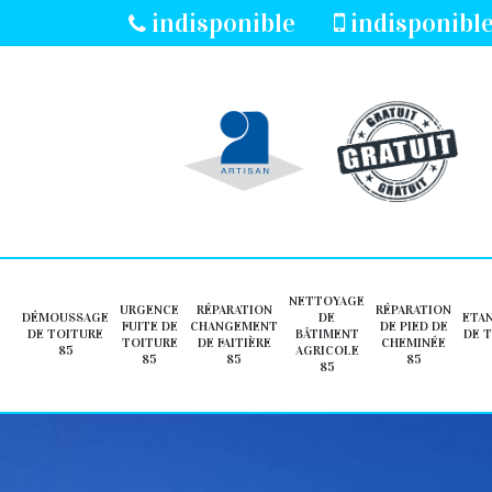
indisponible
indisponibl
NETTOYAGE
URGENCE
RÉPARATION
RÉPARATION
DÉMOUSSAGE
DE
ETA
FUITE DE
CHANGEMENT
DE PIED DE
DE TOITURE
BÂTIMENT
DE 
TOITURE
DE FAITIÈRE
CHEMINÉE
85
AGRICOLE
85
85
85
85