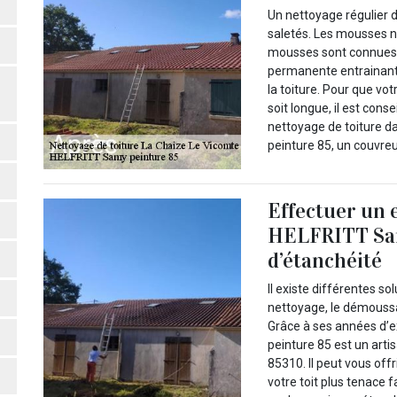
Un nettoyage régulier d
saletés. Les mousses n
mousses sont connues p
permanente entrainant 
la toiture. Pour que vo
soit longue, il est cons
nettoyage de toiture d
peinture 85, un couvre
Effectuer un e
HELFRITT Sam
d’étanchéité
Il existe différentes s
nettoyage, le démoussag
Grâce à ses années d’
peinture 85 est un arti
85310. Il peut vous off
votre toit plus tenace f