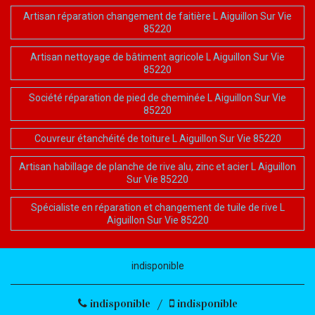
Artisan réparation changement de faitière L Aiguillon Sur Vie
85220
Artisan nettoyage de bâtiment agricole L Aiguillon Sur Vie
85220
Société réparation de pied de cheminée L Aiguillon Sur Vie
85220
Couvreur étanchéité de toiture L Aiguillon Sur Vie 85220
Artisan habillage de planche de rive alu, zinc et acier L Aiguillon
Sur Vie 85220
Spécialiste en réparation et changement de tuile de rive L
Aiguillon Sur Vie 85220
indisponible
indisponible
/
indisponible