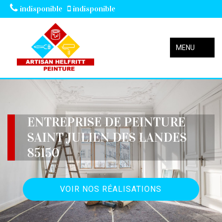
indisponible
indisponible
MENU
ENTREPRISE DE PEINTURE
SAINT JULIEN DES LANDES
85150
VOIR NOS RÉALISATIONS