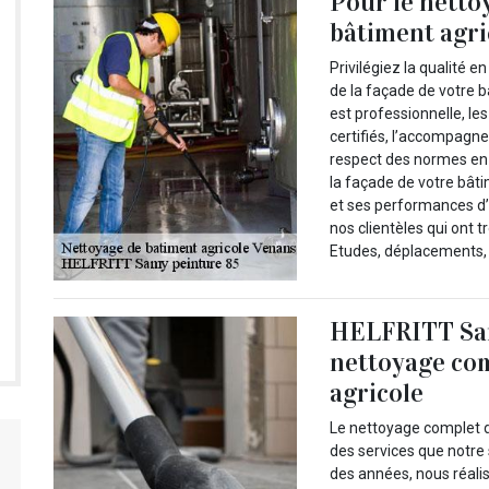
Pour le netto
bâtiment agri
Privilégiez la qualité 
de la façade de votre b
est professionnelle, les
certifiés, l’accompagne
respect des normes en
la façade de votre bât
et ses performances d’
nos clientèles qui ont t
Etudes, déplacements, 
HELFRITT Sam
nettoyage com
agricole
Le nettoyage complet d
des services que notre
des années, nous réali