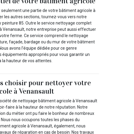
tiel de votre bâtiment agricole
r seulement une partie de votre bâtiment agricole à
r les autres sections, tournez-vous vers notre
peinture 85. Outre le service nettoyage complet
à Venansault, notre entreprise peut aussi effectuer
e votre ferme. Ce service comprend le nettoyage
iture, façade, bardage ou du mur de votre bâtiment
 Nous avons l’équipe dédiée pour ce genre
les équipements appropriés pour vous garantir un
à la hauteur de vos attentes.
 choisir pour nettoyer votre
cole à Venansault
 société de nettoyage bâtiment agricole à Venansault
ir-faire à la hauteur de notre réputation. Notre
sion du métier ont pu faire le bonheur de nombreux
. Nous nous occupons toutes les phases du
iment agricole à Venansault, également, nous
ravaux de réparation en cas de besoin. Nos travaux