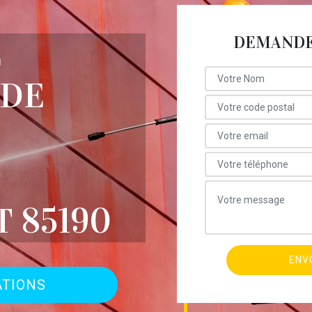
DEMANDE 
E
 DE
 85190
ATIONS