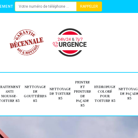
TEMENT
PEINTRE
TRAITEMENT
NETTOYAGE
ET
HYDROFUGE
NETTOYAGE
NETTOYAG
ANTI
DE
PEINTURE
COLORÉ
DE TOITURE
DE FAÇAD
MOUSSE-
GOUTTIÈRES
DE
POUR
85
85
TOITURE 85
85
FAÇADE
TOITURE 85
85