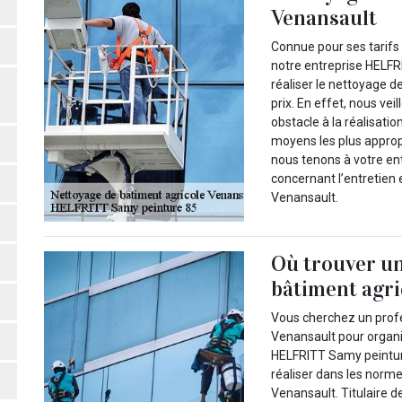
Venansault
Connue pour ses tarifs 
notre entreprise HELFRI
réaliser le nettoyage d
prix. En effet, nous vei
obstacle à la réalisatio
moyens les plus appropr
nous tenons à votre ent
concernant l’entretien 
Venansault.
Où trouver un
bâtiment agri
Vous cherchez un profe
Venansault pour organi
HELFRITT Samy peinture
réaliser dans les norme
Venansault. Titulaire de