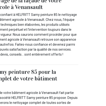
yage de la façade de votre
cole à Venansault
en confiant à HELFRITT Samy peinture 85 le nettoyage
âtiment agricole à Venansault. Chez nous, l’équipe
 techniques bien élaborées, les produits utilisés
ment perpétuel et l’intervention toujours dans le
 vigueur. Nous saurons comment procéder pour que
iment agricole à Venansault retrouve son apparence
autrefois. Faites-nous confiance et devenez parmi
rouvés satisfaction par la qualité de nos services.
devis, conseils… sont entièrement offerts !
y peinture 85 pour la
plet de votre bâtiment
e votre bâtiment agricole à Venansault fait partie
 société HELFRITT Samy peinture 85 propose. Depuis
serons le nettoyage complet de toutes sortes de