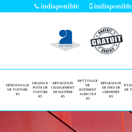
indisponible
indisponibl
NETTOYAGE
URGENCE
RÉPARATION
RÉPARATION
DÉMOUSSAGE
DE
ETA
FUITE DE
CHANGEMENT
DE PIED DE
DE TOITURE
BÂTIMENT
DE 
TOITURE
DE FAITIÈRE
CHEMINÉE
85
AGRICOLE
85
85
85
85