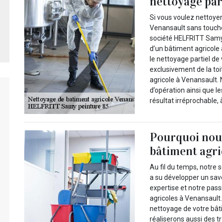
nettoyage par
Si vous voulez nettoye
Venansault sans touche
société HELFRITT Samy 
d’un bâtiment agricole 
le nettoyage partiel d
exclusivement de la to
agricole à Venansault.
d’opération ainsi que 
résultat irréprochable, 
Pourquoi nous
bâtiment agri
Au fil du temps, notre
a su développer un savo
expertise et notre pas
agricoles à Venansault
nettoyage de votre bât
réaliserons aussi des t