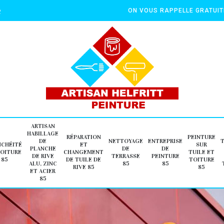
e
ON VOUS RAPPELLE GRATUI
ARTISAN
HABILLAGE
RÉPARATION
PEINTURE
DE
NETTOYAGE
ENTREPRISE
NCHÉITÉ
ET
SUR
PLANCHE
DE
DE
TOITURE
CHANGEMENT
TUILE ET
DE RIVE
TERRASSE
PEINTURE
85
DE TUILE DE
TOITURE
ALU, ZINC
85
85
RIVE 85
85
ET ACIER
85