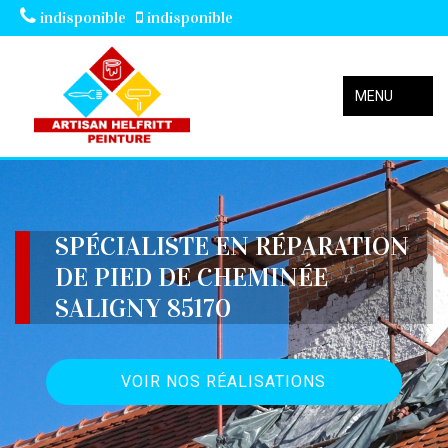
indisponible
indisponible
MENU
SPÉCIALISTE EN RÉPARATION
DE PIED DE CHEMINÉE
SALIGNY 85170
VOIR NOS RÉALISATIONS