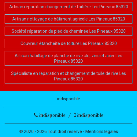
Artisan réparation changement de faitière Les Pineaux 85320
Artisan nettoyage de bâtiment agricole Les Pineaux 85320
Société réparation de pied de cheminée Les Pineaux 85320
Couvreur étanchéité de toiture Les Pineaux 85320
Artisan habillage de planche de rive alu, zinc et acier Les
Pineaux 85320
Spécialiste en réparation et changement de tuile de rive Les
Pineaux 85320
indisponible
indisponible
/
indisponible
© 2020 - 2026 Tout droit réservé -
Mentions légales