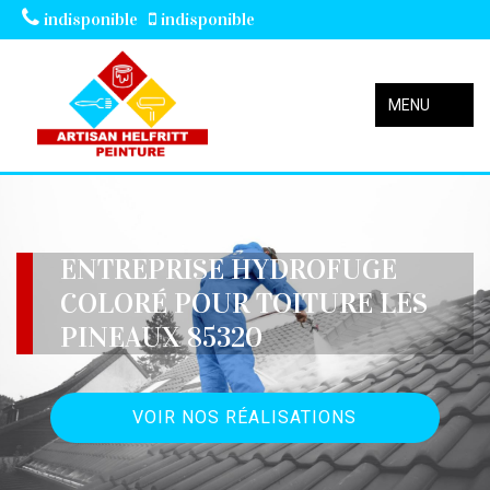
indisponible
indisponible
MENU
ENTREPRISE HYDROFUGE
COLORÉ POUR TOITURE LES
PINEAUX 85320
VOIR NOS RÉALISATIONS