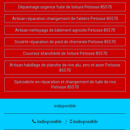
Dépannage urgence fuite de toiture Petosse 85570
Artisan réparation changement de faitière Petosse 85570
Artisan nettoyage de bâtiment agricole Petosse 85570
Société réparation de pied de cheminée Petosse 85570
Couvreur étanchéité de toiture Petosse 85570
Artisan habillage de planche de rive alu, zinc et acier Petosse
85570
Spécialiste en réparation et changement de tuile de rive
Petosse 85570
indisponible
indisponible
/
indisponible