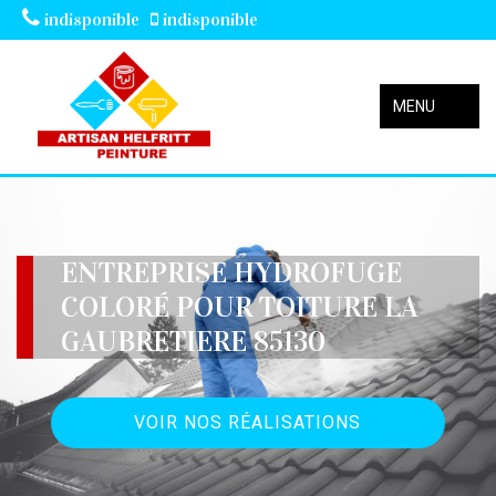
indisponible
indisponible
MENU
ENTREPRISE HYDROFUGE
COLORÉ POUR TOITURE LA
GAUBRETIERE 85130
VOIR NOS RÉALISATIONS