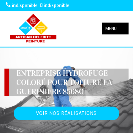
indisponible
indisponible
MENU
ENTREPRISE HYDROFUGE
COLORÉ POUR TOITURE LA
GUERINIERE 85680
VOIR NOS RÉALISATIONS