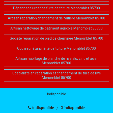
Dépannage urgence fuite de toiture Menomblet 85700
Artisan réparation changement de faitière Menomblet 85700
Artisan nettoyage de bâtiment agricole Menomblet 85700
Société réparation de pied de cheminée Menomblet 85700
Couvreur étanchéité de toiture Menomblet 85700
Artisan habillage de planche de rive alu, zinc et acier
Menomblet 85700
Spécialiste en réparation et changement de tuile de rive
Menomblet 85700
indisponible
indisponible
/
indisponible