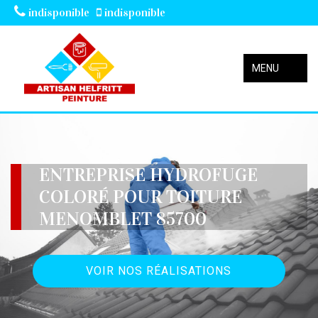
indisponible
indisponible
MENU
ENTREPRISE HYDROFUGE
COLORÉ POUR TOITURE
MENOMBLET 85700
VOIR NOS RÉALISATIONS