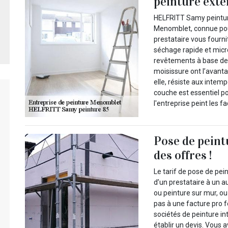
peinture ext
HELFRITT Samy peinture
Menomblet, connue pour
prestataire vous fourni
séchage rapide et micr
revêtements à base de s
moisissure ont l’avanta
elle, résiste aux intemp
couche est essentiel po
l'entreprise peint les
Pose de peint
des offres !
Le tarif de pose de pei
d’un prestataire à un a
ou peinture sur mur, ou
pas à une facture pro 
sociétés de peinture i
établir un devis. Vous a