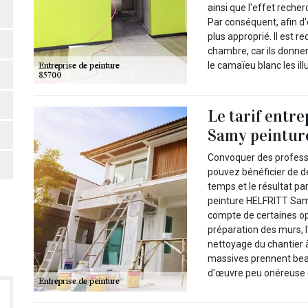
ainsi que l'effet recher
Par conséquent, afin d'
plus approprié. Il est r
chambre, car ils donne
le camaïeu blanc les il
Le tarif entr
Samy peinture
Convoquer des professi
pouvez bénéficier de d
temps et le résultat parf
peinture HELFRITT Samy
compte de certaines op
préparation des murs, l'
nettoyage du chantier à
massives prennent beau
d'œuvre peu onéreuse e