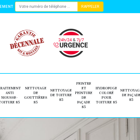
TEMENT
PEINTRE
TRAITEMENT
NETTOYAGE
ET
HYDROFUGE
NETTOYAGE
NETTOYAG
ANTI
DE
PEINTURE
COLORÉ
DE TOITURE
DE FAÇAD
MOUSSE-
GOUTTIÈRES
DE
POUR
85
85
TOITURE 85
85
FAÇADE
TOITURE 85
85