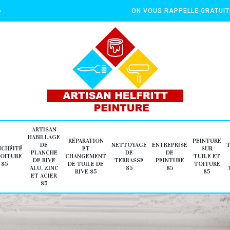
e
ON VOUS RAPPELLE GRATUI
ARTISAN
HABILLAGE
RÉPARATION
PEINTURE
DE
NETTOYAGE
ENTREPRISE
NCHÉITÉ
ET
SUR
PLANCHE
DE
DE
TOITURE
CHANGEMENT
TUILE ET
DE RIVE
TERRASSE
PEINTURE
85
DE TUILE DE
TOITURE
ALU, ZINC
85
85
RIVE 85
85
ET ACIER
85