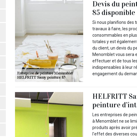
Devis du pei
85 disponible
Si nous planifions des t
travaux à faire, les pro
consommables en plus 
totales y est égalemen
du client, un devis du 
Menomblet vous sera env
effectuer et de tous les
indispensables à leur ré
engagement du deman
HELFRITT Sam
peinture d’in
Les entreprises de pei
à Menomblet ne se limi
produits après avoir pr
l'effet des diverses cou