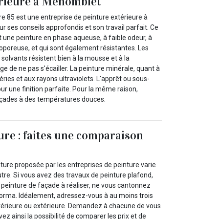
érieure à Menomblet
 85 est une entreprise de peinture extérieure à
 ses conseils approfondis et son travail parfait. Ce
t une peinture en phase aqueuse, à faible odeur, à
oporeuse, et qui sont également résistantes. Les
olvants résistent bien à la mousse et à la
ge de ne pas s'écailler. La peinture minérale, quant à
éries et aux rayons ultraviolets. L'apprêt ou sous-
ur une finition parfaite. Pour la même raison,
 façades à des températures douces.
ure : faites une comparaison
nture proposée par les entreprises de peinture varie
utre. Si vous avez des travaux de peinture plafond,
 peinture de façade à réaliser, ne vous cantonnez
forma. Idéalement, adressez-vous à au moins trois
ntérieure ou extérieure. Demandez à chacune de vous
vez ainsi la possibilité de comparer les prix et de