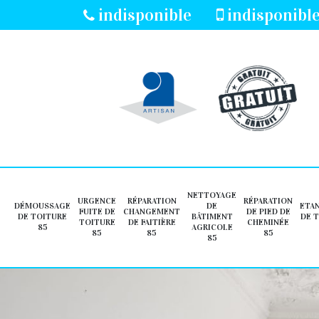
indisponible
indisponibl
NETTOYAGE
URGENCE
RÉPARATION
RÉPARATION
DÉMOUSSAGE
DE
ETA
FUITE DE
CHANGEMENT
DE PIED DE
DE TOITURE
BÂTIMENT
DE 
TOITURE
DE FAITIÈRE
CHEMINÉE
85
AGRICOLE
85
85
85
85