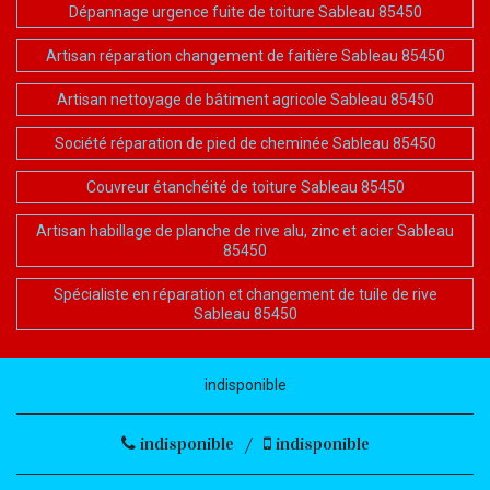
Dépannage urgence fuite de toiture Sableau 85450
Artisan réparation changement de faitière Sableau 85450
Artisan nettoyage de bâtiment agricole Sableau 85450
Société réparation de pied de cheminée Sableau 85450
Couvreur étanchéité de toiture Sableau 85450
Artisan habillage de planche de rive alu, zinc et acier Sableau
85450
Spécialiste en réparation et changement de tuile de rive
Sableau 85450
indisponible
indisponible
/
indisponible