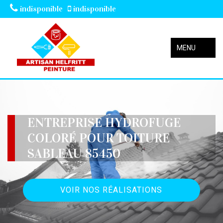
indisponible
indisponible
MENU
ENTREPRISE HYDROFUGE
COLORÉ POUR TOITURE
SABLEAU 85450
VOIR NOS RÉALISATIONS