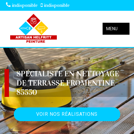
indisponible
indisponible
MENU
SPÉCIALISTE EN NETTOYAGE
DE TERRASSE FROMENTINE
85550
VOIR NOS RÉALISATIONS