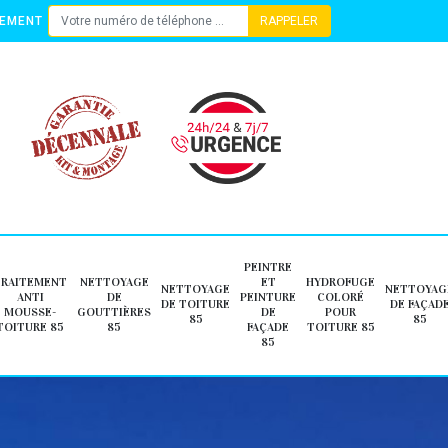
TEMENT
PEINTRE
TRAITEMENT
NETTOYAGE
ET
HYDROFUGE
NETTOYAGE
NETTOYAG
ANTI
DE
PEINTURE
COLORÉ
DE TOITURE
DE FAÇAD
MOUSSE-
GOUTTIÈRES
DE
POUR
85
85
TOITURE 85
85
FAÇADE
TOITURE 85
85