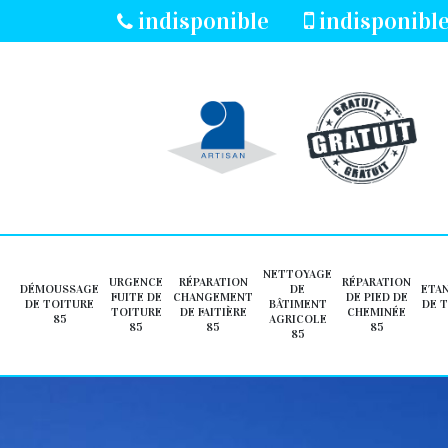
indisponible
indisponibl
NETTOYAGE
URGENCE
RÉPARATION
RÉPARATION
DÉMOUSSAGE
DE
ETA
FUITE DE
CHANGEMENT
DE PIED DE
DE TOITURE
BÂTIMENT
DE 
TOITURE
DE FAITIÈRE
CHEMINÉE
85
AGRICOLE
85
85
85
85