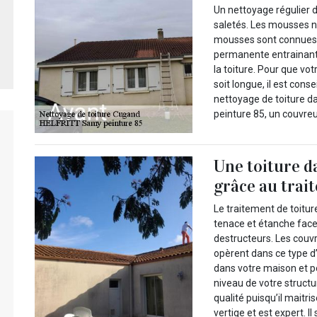
Un nettoyage régulier d
saletés. Les mousses n
mousses sont connues p
permanente entrainant 
la toiture. Pour que vo
soit longue, il est cons
nettoyage de toiture d
peinture 85, un couvre
Une toiture d
grâce au trai
Le traitement de toiture
tenace et étanche face
destructeurs. Les couv
opèrent dans ce type d
dans votre maison et po
niveau de votre structu
qualité puisqu’il maitri
vertige et est expert. I