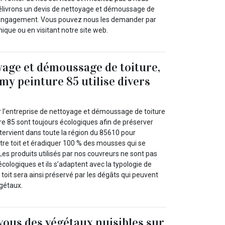
élivrons un devis de nettoyage et démoussage de
ns engagement. Vous pouvez nous les demander par
nique ou en visitant notre site web.
yage et démoussage de toiture,
 peinture 85 utilise divers
ar l’entreprise de nettoyage et démoussage de toiture
 85 sont toujours écologiques afin de préserver
ntervient dans toute la région du 85610 pour
otre toit et éradiquer 100 % des mousses qui se
 Les produits utilisés par nos couvreurs ne sont pas
cologiques et ils s’adaptent avec la typologie de
 toit sera ainsi préservé par les dégâts qui peuvent
égétaux.
ous des végétaux nuisibles sur