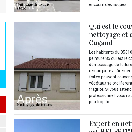
encourir des risques.
Qui est le co
nettoyage et 
Cugand
Les habitants du 8561
peinture 85 qui est le
démoussage de toiture d
remarquerez sûrement d
failles peuvent causer p
végétaux se prolifèrent
fragilité. Si vous att
professionnel, vous ri
peu trop tôt.
Expert en net
est HELFRITT