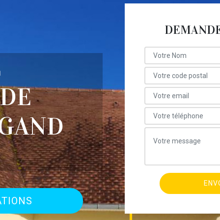
DEMANDE 
E
 DE
UGAND
ATIONS