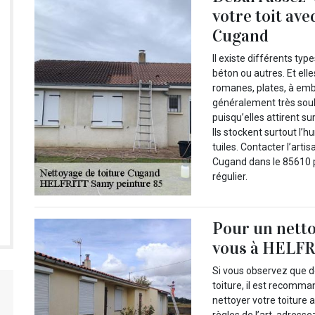
votre toit ave
Cugand
Il existe différents type
béton ou autres. Et ell
romanes, plates, à embo
généralement très souh
puisqu’elles attirent s
Ils stockent surtout l’
tuiles. Contacter l’art
Cugand dans le 85610 p
régulier.
Pour un nettoy
vous à HELFR
Si vous observez que 
toiture, il est recom
nettoyer votre toiture
règles de l’art, adres