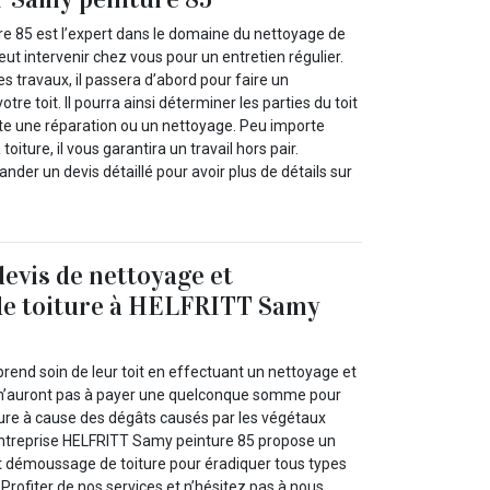
 85 est l’expert dans le domaine du nettoyage de
peut intervenir chez vous pour un entretien régulier.
 travaux, il passera d’abord pour faire un
tre toit. Il pourra ainsi déterminer les parties du toit
te une réparation ou un nettoyage. Peu importe
oiture, il vous garantira un travail hors pair.
ander un devis détaillé pour avoir plus de détails sur
evis de nettoyage et
e toiture à HELFRITT Samy
prend soin de leur toit en effectuant un nettoyage et
s n’auront pas à payer une quelconque somme pour
ure à cause des dégâts causés par les végétaux
’entreprise HELFRITT Samy peinture 85 propose un
t démoussage de toiture pour éradiquer tous types
. Profiter de nos services et n’hésitez pas à nous