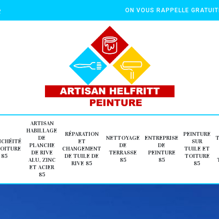
e
ON VOUS RAPPELLE GRATUI
ARTISAN
HABILLAGE
RÉPARATION
PEINTURE
DE
NETTOYAGE
ENTREPRISE
NCHÉITÉ
ET
SUR
PLANCHE
DE
DE
TOITURE
CHANGEMENT
TUILE ET
DE RIVE
TERRASSE
PEINTURE
85
DE TUILE DE
TOITURE
ALU, ZINC
85
85
RIVE 85
85
ET ACIER
85