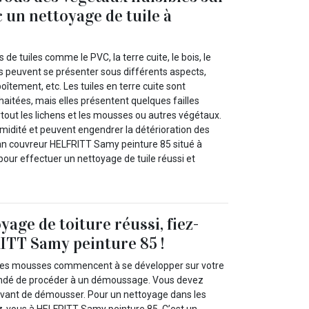
c un nettoyage de tuile à
s de tuiles comme le PVC, la terre cuite, le bois, le
es peuvent se présenter sous différents aspects,
îtement, etc. Les tuiles en terre cuite sont
aitées, mais elles présentent quelques failles
urtout les lichens et les mousses ou autres végétaux.
humidité et peuvent engendrer la détérioration des
isan couvreur HELFRITT Samy peinture 85 situé à
our effectuer un nettoyage de tuile réussi et
age de toiture réussi, fiez-
ITT Samy peinture 85 !
des mousses commencent à se développer sur votre
mandé de procéder à un démoussage. Vous devez
 avant de démousser. Pour un nettoyage dans les
sez-vous à HELFRITT Samy peinture 85. C’est un