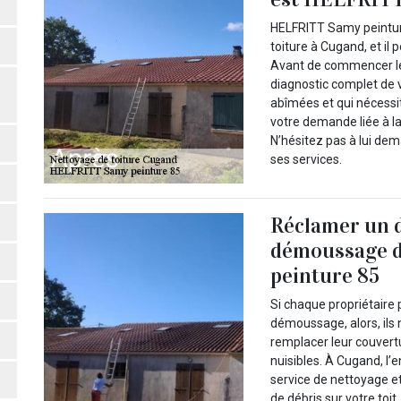
HELFRITT Samy peinture
toiture à Cugand, et il 
Avant de commencer les
diagnostic complet de vo
abîmées et qui nécessi
votre demande liée à la t
N’hésitez pas à lui dem
ses services.
Réclamer un d
démoussage d
peinture 85
Si chaque propriétaire 
démoussage, alors, il
remplacer leur couvert
nuisibles. À Cugand, l
service de nettoyage e
de débris sur votre toit