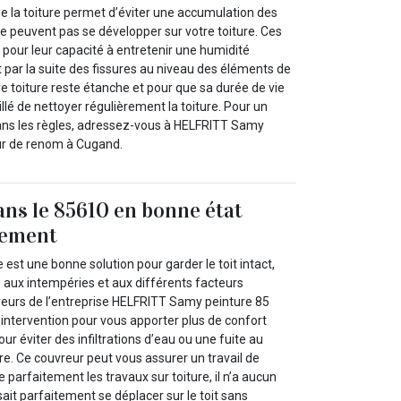
e la toiture permet d’éviter une accumulation des
e peuvent pas se développer sur votre toiture. Ces
our leur capacité à entretenir une humidité
par la suite des fissures au niveau des éléments de
tre toiture reste étanche et pour que sa durée de vie
eillé de nettoyer régulièrement la toiture. Pour un
ans les règles, adressez-vous à HELFRITT Samy
ur de renom à Cugand.
ans le 85610 en bonne état
tement
 est une bonne solution pour garder le toit intact,
 aux intempéries et aux différents facteurs
reurs de l’entreprise HELFRITT Samy peinture 85
’intervention pour vous apporter plus de confort
ur éviter des infiltrations d’eau ou une fuite au
re. Ce couvreur peut vous assurer un travail de
se parfaitement les travaux sur toiture, il n’a aucun
l sait parfaitement se déplacer sur le toit sans