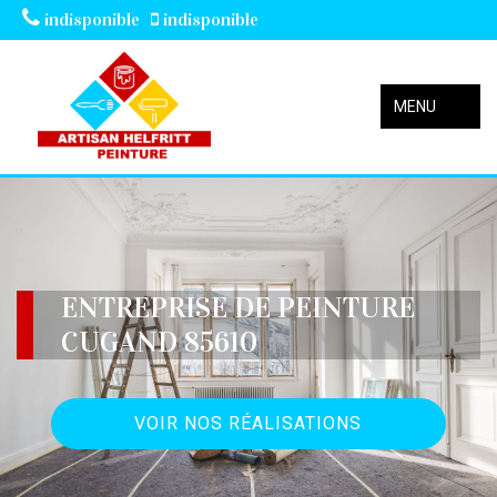
indisponible
indisponible
MENU
ENTREPRISE DE PEINTURE
CUGAND 85610
VOIR NOS RÉALISATIONS