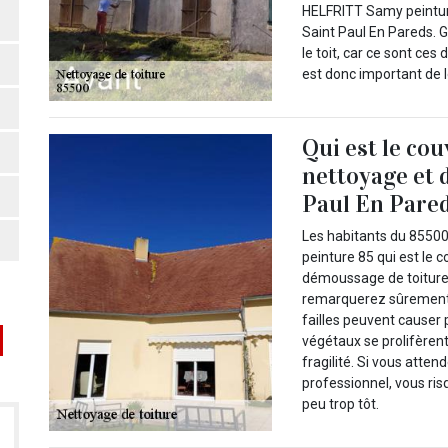
HELFRITT Samy peinture
Saint Paul En Pareds. G
le toit, car ce sont ces 
est donc important de l
Qui est le co
nettoyage et 
Paul En Pare
Les habitants du 8550
peinture 85 qui est le
démoussage de toiture d
remarquerez sûrement d
failles peuvent causer p
végétaux se prolifèrent
fragilité. Si vous att
professionnel, vous ri
peu trop tôt.