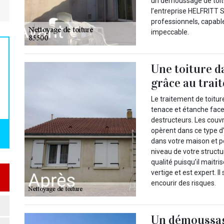
un démoussage de toitu
l’entreprise HELFRITT 
professionnels, capabl
impeccable.
Une toiture d
grâce au trai
Le traitement de toiture
tenace et étanche face
destructeurs. Les couv
opèrent dans ce type d
dans votre maison et po
niveau de votre structu
qualité puisqu’il maitri
vertige et est expert. I
encourir des risques.
Un démoussage