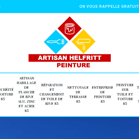
e
ON VOUS RAPPELLE GRATUI
ARTISAN
HABILLAGE
RÉPARATION
PEINTURE
DE
NETTOYAGE
ENTREPRISE
NCHÉITÉ
ET
SUR
PLANCHE
DE
DE
TOITURE
CHANGEMENT
TUILE ET
DE RIVE
TERRASSE
PEINTURE
85
DE TUILE DE
TOITURE
ALU, ZINC
85
85
RIVE 85
85
ET ACIER
85