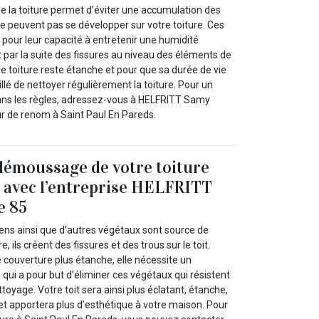
e la toiture permet d’éviter une accumulation des
e peuvent pas se développer sur votre toiture. Ces
our leur capacité à entretenir une humidité
par la suite des fissures au niveau des éléments de
tre toiture reste étanche et pour que sa durée de vie
eillé de nettoyer régulièrement la toiture. Pour un
ans les règles, adressez-vous à HELFRITT Samy
ur de renom à Saint Paul En Pareds.
démoussage de votre toiture
 avec l’entreprise HELFRITT
e 85
hens ainsi que d’autres végétaux sont source de
e, ils créent des fissures et des trous sur le toit.
 couverture plus étanche, elle nécessite un
qui a pour but d’éliminer ces végétaux qui résistent
ettoyage. Votre toit sera ainsi plus éclatant, étanche,
et apportera plus d’esthétique à votre maison. Pour