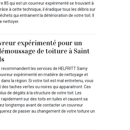
 85 qui est un couvreur expérimenté se trouvant à
râce à cette technique, il éradique tous les débris sur
déchets qui entrainent la détérioration de votre toit. Il
e nettoyer.
uvreur expérimenté pour un
démoussage de toiture à Saint
ds
0 recommandent les services de HELFRITT Samy
 couvreur expérimenté en matière de nettoyage et
ans la région. Si votre toit est mal entretenu, vous
es taches vertes ou noires qui apparaitront. Ces
lus de dégâts à la structure de votre toit. Les
 rapidement sur des toits en tuiles et causent sa
endez longtemps avant de contacter un couvreur
squerez de passer au changement de votre toiture un