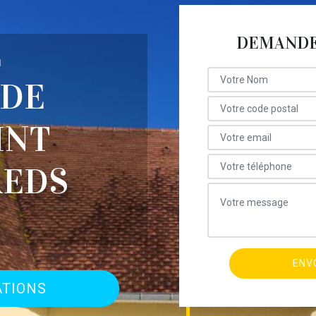
DEMANDE 
E
 DE
INT
REDS
ATIONS