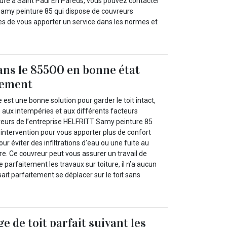
re à Saint Paul En Pareds, vous pouvez contacter
Samy peinture 85 qui dispose de couvreurs
es de vous apporter un service dans les normes et
ans le 85500 en bonne état
tement
 est une bonne solution pour garder le toit intact,
 aux intempéries et aux différents facteurs
reurs de l’entreprise HELFRITT Samy peinture 85
’intervention pour vous apporter plus de confort
ur éviter des infiltrations d’eau ou une fuite au
re. Ce couvreur peut vous assurer un travail de
se parfaitement les travaux sur toiture, il n’a aucun
l sait parfaitement se déplacer sur le toit sans
 de toit parfait suivant les