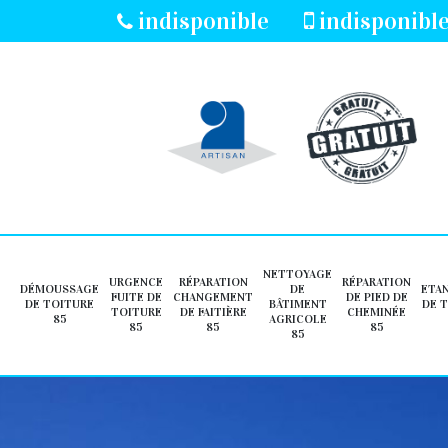
indisponible
indisponibl
NETTOYAGE
URGENCE
RÉPARATION
RÉPARATION
DÉMOUSSAGE
DE
ETA
FUITE DE
CHANGEMENT
DE PIED DE
DE TOITURE
BÂTIMENT
DE 
TOITURE
DE FAITIÈRE
CHEMINÉE
85
AGRICOLE
85
85
85
85