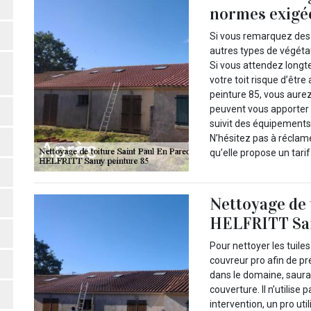
normes exigé
Si vous remarquez des
autres types de végétau
Si vous attendez longt
votre toit risque d’êtr
peinture 85, vous aurez
peuvent vous apporter 
suivit des équipements
N’hésitez pas à réclame
qu’elle propose un tari
Nettoyage de 
HELFRITT Sam
Pour nettoyer les tuiles
couvreur pro afin de pré
dans le domaine, saura 
couverture. Il n’utilise
intervention, un pro uti