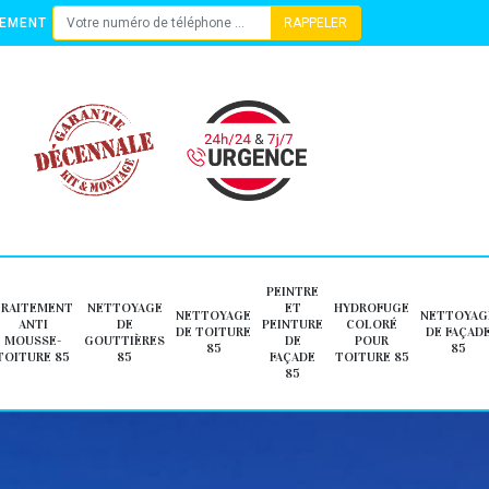
TEMENT
PEINTRE
TRAITEMENT
NETTOYAGE
ET
HYDROFUGE
NETTOYAGE
NETTOYAG
ANTI
DE
PEINTURE
COLORÉ
DE TOITURE
DE FAÇAD
MOUSSE-
GOUTTIÈRES
DE
POUR
85
85
TOITURE 85
85
FAÇADE
TOITURE 85
85